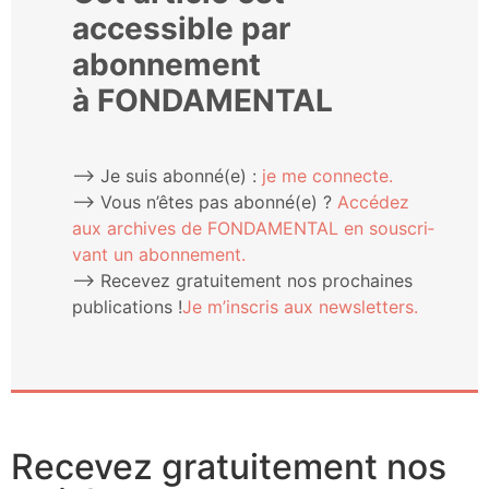
accessible par
abonnement
à FONDAMENTAL
⟶ Je suis abonné(e) :
je me connecte.
⟶ Vous n’êtes pas abonné(e) ?
Accé­dez
aux archives de FONDAMENTAL en sous­cri­
vant un abonnement.
⟶ Rece­vez gra­tui­te­ment nos pro­chaines
publi­ca­tions !
Je m’ins­cris aux newsletters.
Recevez gratuitement nos