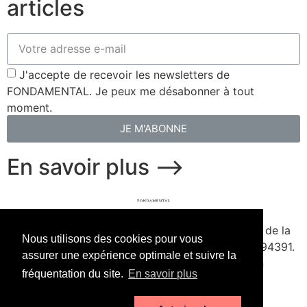
articles
J'accepte de recevoir les newsletters de
FONDAMENTAL. Je peux me désabonner à tout
moment.
JE M'ABONNE
En savoir plus ⟶
fondamental.fr.
Fondé en 2020. Édité par Presse de la
Nous utilisons des cookies pour vous
Forge & Delescluze SAS.
Agrément CPPAP
1127Y94391.
assurer une expérience optimale et suivre la
Membre du SPIIL. Signataire de la Charte pour un
fréquentation du site.
En savoir plus
journalisme à la hauteur de l'enjeu écologique.