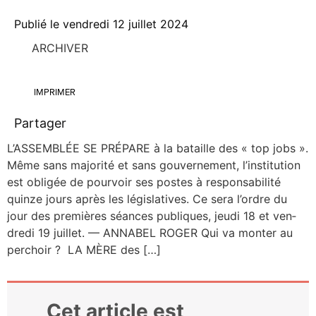
Publié le
vendredi 12 juillet 2024
ARCHIVER
IMPRIMER
Partager
L’ASSEMBLÉE SE PRÉPARE à la bataille des « top jobs ».
Même sans majo­ri­té et sans gou­ver­ne­ment, l’institution
est obli­gée de pour­voir ses postes à res­pon­sa­bi­li­té
quinze jours après les légis­la­tives. Ce sera l’ordre du
jour des pre­mières séances publiques, jeu­di 18 et ven­
dre­di 19 juillet. — ANNABEL ROGER Qui va mon­ter au
per­choir ? LA MÈRE des […]
Cet article est