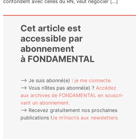
confondent avec celles du RN, veut négocier […]
Cet article est
accessible par
abonnement
à FONDAMENTAL
⟶ Je suis abonné(e) :
je me connecte.
⟶ Vous n’êtes pas abonné(e) ?
Accé­dez
aux archives de FONDAMENTAL en sous­cri­
vant un abonnement.
⟶ Rece­vez gra­tui­te­ment nos pro­chaines
publi­ca­tions !
Je m’ins­cris aux newsletters.