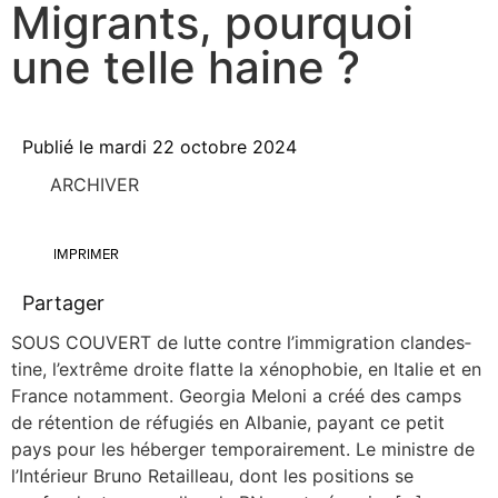
Migrants, pourquoi
une telle haine ?
Publié le
mardi 22 octobre 2024
ARCHIVER
IMPRIMER
Partager
SOUS COUVERT de lutte contre l’immigration clan­des­
tine, l’extrême droite flatte la xéno­pho­bie, en Ita­lie et en
France notam­ment. Geor­gia Melo­ni a créé des camps
de réten­tion de réfu­giés en Alba­nie, payant ce petit
pays pour les héber­ger tem­po­rai­re­ment. Le ministre de
l’Intérieur Bru­no Retailleau, dont les posi­tions se