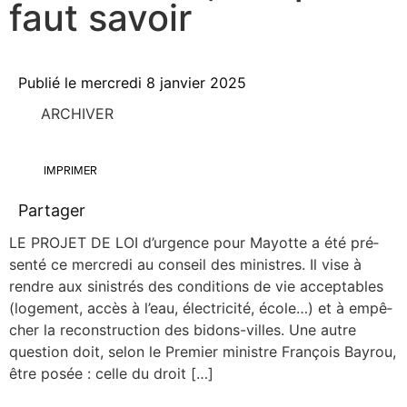
faut savoir
Publié le
mercredi 8 janvier 2025
ARCHIVER
IMPRIMER
Partager
LE PROJET DE LOI d’urgence pour Mayotte a été pré­
sen­té ce mer­cre­di au conseil des ministres. Il vise à
rendre aux sinis­trés des condi­tions de vie accep­tables
(loge­ment, accès à l’eau, élec­tri­ci­té, école…) et à empê­
cher la recons­truc­tion des bidons-villes. Une autre
ques­tion doit, selon le Pre­mier ministre Fran­çois Bay­rou,
être posée : celle du droit […]