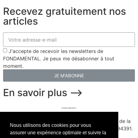
Recevez gratuitement nos
articles
J'accepte de recevoir les newsletters de
FONDAMENTAL. Je peux me désabonner à tout
moment.
JE M'ABONNE
En savoir plus ⟶
fondamental.fr.
Fondé en 2020. Édité par Presse de la
Nous utilisons des cookies pour vous
Forge & Delescluze SAS.
Agrément CPPAP
1127Y94391.
assurer une expérience optimale et suivre la
Membre du SPIIL. Signataire de la Charte pour un