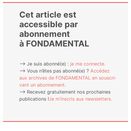
Cet article est
accessible par
abonnement
à FONDAMENTAL
⟶ Je suis abonné(e) :
je me connecte.
⟶ Vous n’êtes pas abonné(e) ?
Accé­dez
aux archives de FONDAMENTAL en sous­cri­
vant un abonnement.
⟶ Rece­vez gra­tui­te­ment nos pro­chaines
publi­ca­tions !
Je m’ins­cris aux newsletters.