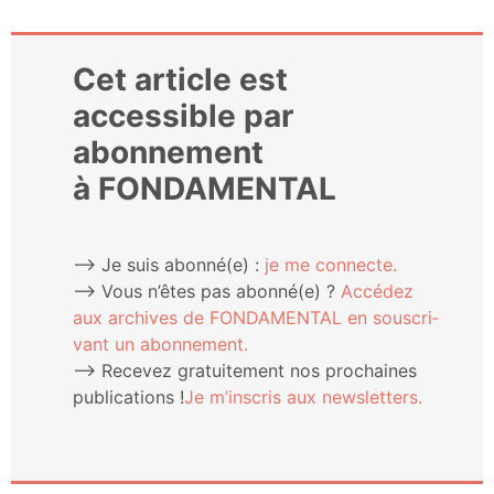
Cet article est
accessible par
abonnement
à FONDAMENTAL
⟶ Je suis abonné(e) :
je me connecte.
⟶ Vous n’êtes pas abonné(e) ?
Accé­dez
aux archives de FONDAMENTAL en sous­cri­
vant un abonnement.
⟶ Rece­vez gra­tui­te­ment nos pro­chaines
publi­ca­tions !
Je m’ins­cris aux newsletters.