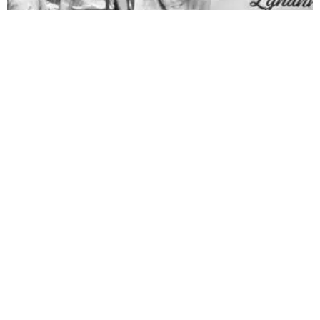
Pédophilie, les chiffres qui dérangent
10 juin 2026
LA MORT DE LYHANNA, 11 ans, fait office de révé­la­teur, après la
mul­ti­pli­ca­tion des affaires de pédo­phi­lie ces der­nières années. Le
trai­te­ment par la police et la jus­tice des vio­lences sexuelles sur
les enfants n’est pas à la hau­teur du phé­no­mène et des enjeux.
Une approche glo­bale semble indis­pen­sable. Quelle est l’ampleur
du sujet ? LES POLICIERS […]
LIRE ⟶