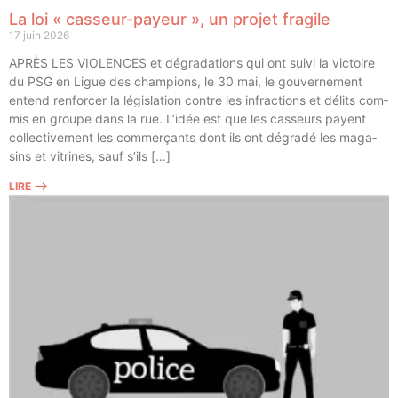
La loi « casseur-payeur », un projet fragile
17 juin 2026
APRÈS LES VIOLENCES et dégra­da­tions qui ont sui­vi la vic­toire
du PSG en Ligue des cham­pions, le 30 mai, le gou­ver­ne­ment
entend ren­for­cer la légis­la­tion contre les infrac­tions et délits com­
mis en groupe dans la rue. L’idée est que les cas­seurs payent
col­lec­ti­ve­ment les com­mer­çants dont ils ont dégra­dé les maga­
sins et vitrines, sauf s’ils […]
LIRE ⟶