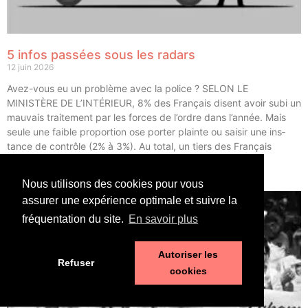
5 infos passées sous les radars
12 juin 2026
Avez-vous eu un pro­blème avec la police ? SELON LE
MINISTÈRE DE L’INTÉRIEUR, 8% des Fran­çais disent avoir subi un
mau­vais trai­te­ment par les forces de l’ordre dans l’année. Mais
seule une faible pro­por­tion ose por­ter plainte ou sai­sir une ins­
tance de contrôle (2% à 3%). Au total, un tiers des Fran­çais
déclarent avoir eu un […]
Nous utilisons des cookies pour vous
LIRE ⟶
assurer une expérience optimale et suivre la
fréquentation du site.
En savoir plus
Autoriser les
Refuser
cookies