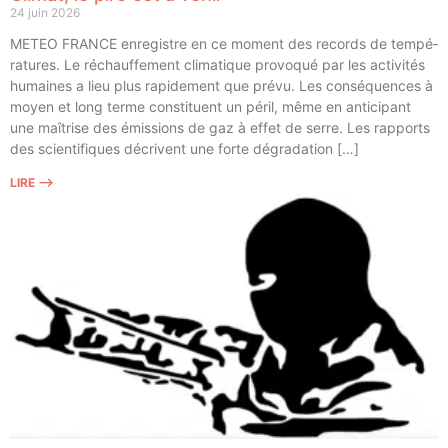
24 juin 2026
METEO FRANCE enre­gistre en ce moment des records de tem­pé­
ra­tures. Le réchauf­fe­ment cli­ma­tique pro­vo­qué par les acti­vi­tés
humaines a lieu plus rapi­de­ment que pré­vu. Les consé­quences à
moyen et long terme consti­tuent un péril, même en anti­ci­pant
une maî­trise des émis­sions de gaz à effet de serre. Les rap­ports
des scien­ti­fiques décrivent une forte dégradation […]
LIRE ⟶