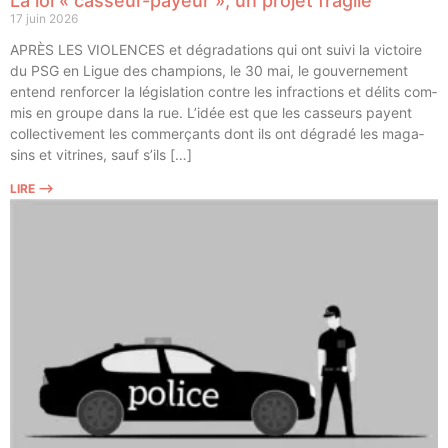
La loi « casseur-payeur », un projet fragile
17 juin 2026
APRÈS LES VIOLENCES et dégra­da­tions qui ont sui­vi la vic­toire
du PSG en Ligue des cham­pions, le 30 mai, le gou­ver­ne­ment
entend ren­for­cer la légis­la­tion contre les infrac­tions et délits com­
mis en groupe dans la rue. L’idée est que les cas­seurs payent
col­lec­ti­ve­ment les com­mer­çants dont ils ont dégra­dé les maga­
sins et vitrines, sauf s’ils […]
LIRE ⟶