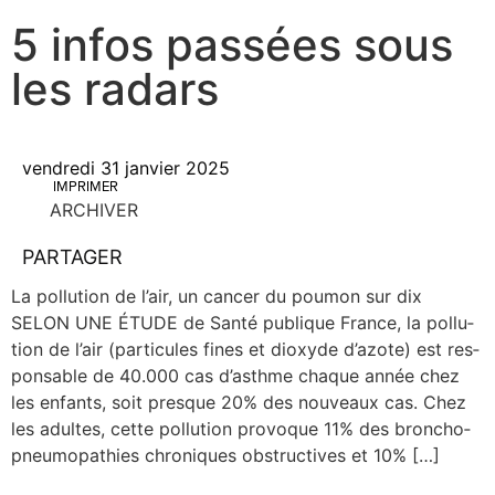
5 infos passées sous
les radars
vendredi 31 janvier 2025
IMPRIMER
ARCHIVER
PARTAGER
La pol­lu­tion de l’air, un can­cer du pou­mon sur dix
SELON UNE ÉTUDE de San­té publique France, la pol­lu­
tion de l’air (par­ti­cules fines et dioxyde d’azote) est res­
pon­sable de 40.000 cas d’asthme chaque année chez
les enfants, soit presque 20% des nou­veaux cas. Chez
les adultes, cette pol­lu­tion pro­voque 11% des bron­cho­
pneu­mo­pa­thies chro­niques obs­truc­tives et 10% […]