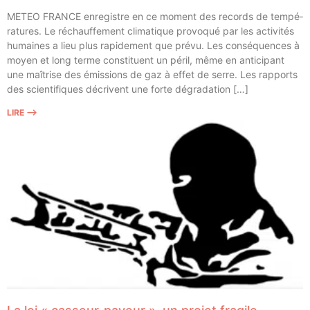
METEO FRANCE enre­gistre en ce moment des records de tem­pé­
ra­tures. Le réchauf­fe­ment cli­ma­tique pro­vo­qué par les acti­vi­tés
humaines a lieu plus rapi­de­ment que pré­vu. Les consé­quences à
moyen et long terme consti­tuent un péril, même en anti­ci­pant
une maî­trise des émis­sions de gaz à effet de serre. Les rap­ports
des scien­ti­fiques décrivent une forte dégradation […]
LIRE ⟶