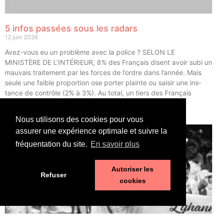
5 infos passées sous les radars
12 juin 2026
Avez-vous eu un pro­blème avec la police ? SELON LE
MINISTÈRE DE L’INTÉRIEUR, 8% des Fran­çais disent avoir subi un
mau­vais trai­te­ment par les forces de l’ordre dans l’année. Mais
seule une faible pro­por­tion ose por­ter plainte ou sai­sir une ins­
tance de contrôle (2% à 3%). Au total, un tiers des Fran­çais
déclarent avoir eu un […]
Nous utilisons des cookies pour vous
LIRE ⟶
assurer une expérience optimale et suivre la
fréquentation du site.
En savoir plus
Autoriser les
Refuser
cookies