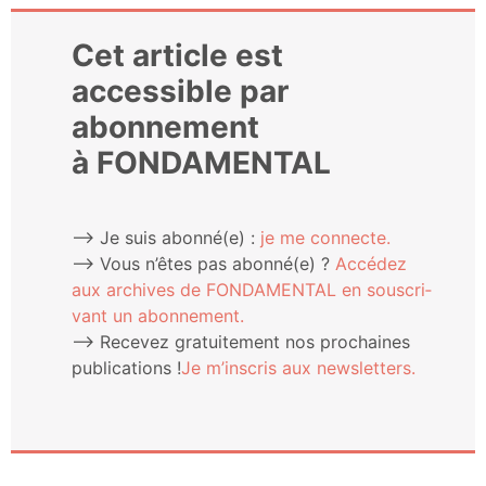
Cet article est
accessible par
abonnement
à FONDAMENTAL
⟶ Je suis abonné(e) :
je me connecte.
⟶ Vous n’êtes pas abonné(e) ?
Accé­dez
aux archives de FONDAMENTAL en sous­cri­
vant un abonnement.
⟶ Rece­vez gra­tui­te­ment nos pro­chaines
publi­ca­tions !
Je m’ins­cris aux newsletters.