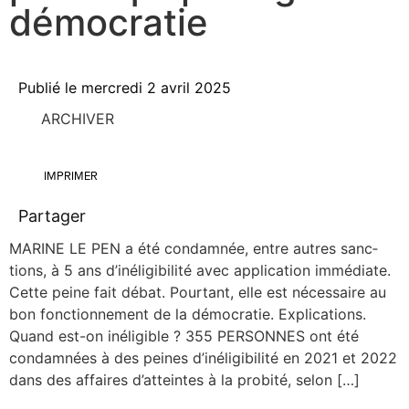
démocratie
Publié le
mercredi 2 avril 2025
ARCHIVER
IMPRIMER
Partager
MARINE LE PEN a été condam­née, entre autres sanc­
tions, à 5 ans d’inéligibilité avec appli­ca­tion immé­diate.
Cette peine fait débat. Pour­tant, elle est néces­saire au
bon fonc­tion­ne­ment de la démo­cra­tie. Expli­ca­tions.
Quand est-on inéli­gible ? 355 PERSONNES ont été
condam­nées à des peines d’inéligibilité en 2021 et 2022
dans des affaires d’atteintes à la pro­bi­té, selon […]