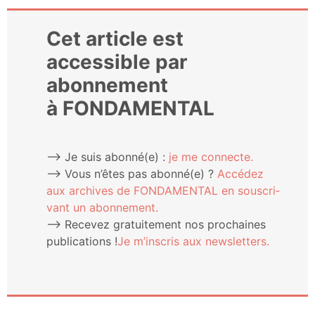
Cet article est
accessible par
abonnement
à FONDAMENTAL
⟶ Je suis abonné(e) :
je me connecte.
⟶ Vous n’êtes pas abonné(e) ?
Accé­dez
aux archives de FONDAMENTAL en sous­cri­
vant un abonnement.
⟶ Rece­vez gra­tui­te­ment nos pro­chaines
publi­ca­tions !
Je m’ins­cris aux newsletters.