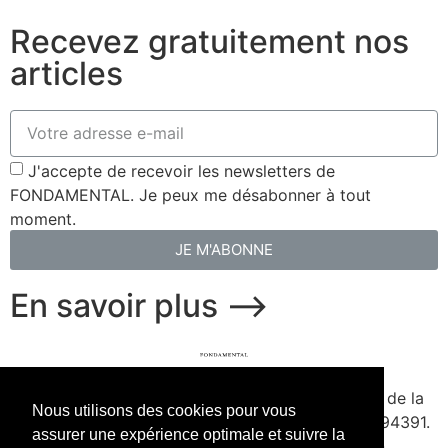
Recevez gratuitement nos
articles
J'accepte de recevoir les newsletters de
FONDAMENTAL. Je peux me désabonner à tout
moment.
JE M'ABONNE
En savoir plus ⟶
fondamental.fr.
Fondé en 2020. Édité par Presse de la
Nous utilisons des cookies pour vous
Forge & Delescluze SAS.
Agrément CPPAP
1127Y94391.
assurer une expérience optimale et suivre la
Membre du SPIIL. Signataire de la Charte pour un