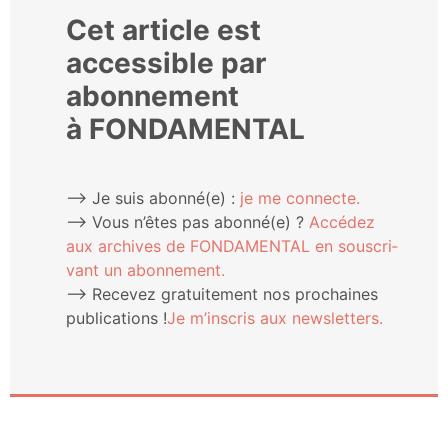
Cet article est
accessible par
abonnement
à FONDAMENTAL
⟶ Je suis abonné(e) :
je me connecte.
⟶ Vous n’êtes pas abonné(e) ?
Accé­dez
aux archives de FONDAMENTAL en sous­cri­
vant un abonnement.
⟶ Rece­vez gra­tui­te­ment nos pro­chaines
publi­ca­tions !
Je m’ins­cris aux newsletters.