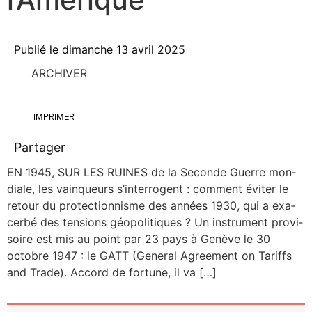
Publié le
dimanche 13 avril 2025
ARCHIVER
IMPRIMER
Partager
EN 1945, SUR LES RUINES de la Seconde Guerre mon­
diale, les vain­queurs s’interrogent : com­ment évi­ter le
retour du pro­tec­tion­nisme des années 1930, qui a exa­
cer­bé des ten­sions géo­po­li­tiques ? Un ins­tru­ment pro­vi­
soire est mis au point par 23 pays à Genève le 30
octobre 1947 : le GATT (Gene­ral Agree­ment on Tariffs
and Trade). Accord de for­tune, il va […]