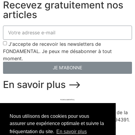
Recevez gratuitement nos
articles
J'accepte de recevoir les newsletters de
FONDAMENTAL. Je peux me désabonner à tout
moment.
JE M'ABONNE
En savoir plus ⟶
fondamental.fr.
Fondé en 2020. Édité par Presse de la
Nous utilisons des cookies pour vous
Forge & Delescluze SAS.
Agrément CPPAP
1127Y94391.
assurer une expérience optimale et suivre la
Membre du SPIIL. Signataire de la Charte pour un
fréquentation du site.
En savoir plus
journalisme à la hauteur de l'enjeu écologique.