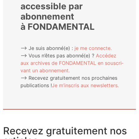
accessible par
abonnement
à FONDAMENTAL
⟶ Je suis abonné(e) :
je me connecte.
⟶ Vous n’êtes pas abonné(e) ?
Accé­dez
aux archives de FONDAMENTAL en sous­cri­
vant un abonnement.
⟶ Rece­vez gra­tui­te­ment nos pro­chaines
publi­ca­tions !
Je m’ins­cris aux newsletters.
Recevez gratuitement nos