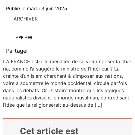
Publié le
mardi 3 juin 2025
ARCHIVER
IMPRIMER
Partager
LA FRANCE est-elle mena­cée de se voir impo­ser la cha­
ria, comme l’a sug­gé­ré le ministre de l’Intérieur ? La
crainte d’un Islam cher­chant à s’imposer aux nations,
voire à sou­mettre le monde occi­den­tal, cir­cule par­fois
dans les débats. Or l’his­toire montre que les logiques
natio­na­listes divisent le monde musul­man, contre­di­sant
l’i­dée que la reli­gion­se­rait au-des­­sus de […]
Cet article est