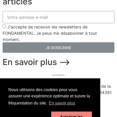
articles
J'accepte de recevoir les newsletters de
FONDAMENTAL. Je peux me désabonner à tout
moment.
JE M'ABONNE
En savoir plus ⟶
fondamental.fr.
Fondé en 2020. Édité par Presse de la
Nous utilisons des cookies pour vous
Forge & Delescluze SAS.
Agrément CPPAP
1127Y94391.
assurer une expérience optimale et suivre la
Membre du SPIIL. Signataire de la Charte pour un
fréquentation du site.
En savoir plus
journalisme à la hauteur de l'enjeu écologique.
Autoriser les