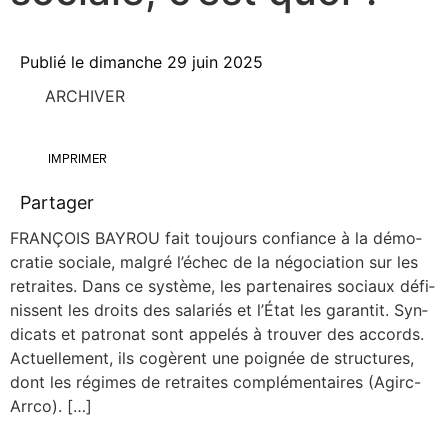
Publié le
dimanche 29 juin 2025
ARCHIVER
IMPRIMER
Partager
FRANÇOIS BAYROU fait tou­jours confiance à la démo­
cra­tie sociale, mal­gré l’échec de la négo­cia­tion sur les
retraites. Dans ce sys­tème, les par­te­naires sociaux défi­
nissent les droits des sala­riés et l’État les garan­tit. Syn­
di­cats et patro­nat sont appe­lés à trou­ver des accords.
Actuel­le­ment, ils cogèrent une poi­gnée de struc­tures,
dont les régimes de retraites com­plé­men­taires (Agirc-
Arr­­co). […]