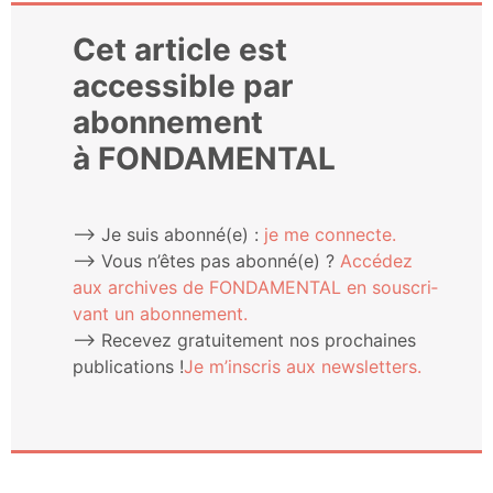
Cet article est
accessible par
abonnement
à FONDAMENTAL
⟶ Je suis abonné(e) :
je me connecte.
⟶ Vous n’êtes pas abonné(e) ?
Accé­dez
aux archives de FONDAMENTAL en sous­cri­
vant un abonnement.
⟶ Rece­vez gra­tui­te­ment nos pro­chaines
publi­ca­tions !
Je m’ins­cris aux newsletters.