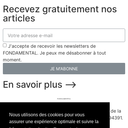
Recevez gratuitement nos
articles
J'accepte de recevoir les newsletters de
FONDAMENTAL. Je peux me désabonner à tout
moment.
JE M'ABONNE
En savoir plus ⟶
fondamental.fr.
Fondé en 2020. Édité par Presse de la
Nous utilisons des cookies pour vous
Forge & Delescluze SAS.
Agrément CPPAP
1127Y94391.
assurer une expérience optimale et suivre la
Membre du SPIIL. Signataire de la Charte pour un