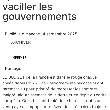
vaciller les
gouvernements
Publié le
dimanche 14 septembre 2025
ARCHIVER
IMPRIMER
Partager
LE BUDGET de la France est dans le rouge chaque
année depuis 1975. Les gou­ver­ne­ments suc­ces­sifs ont
rare­ment eu pour prio­ri­té de redres­ser les comptes,
mal­gré l’alourdissement de la dette et en dépit du cadre
euro­péen. Quand ils ont ten­té de le faire, ils l’ont sou­
vent payé en impo­pu­la­ri­té. Avec des créan­ciers tou­jours