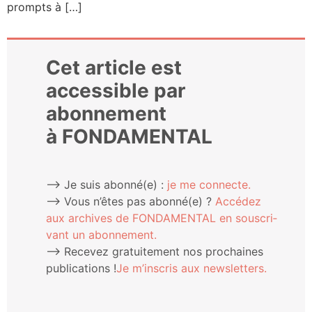
prompts à […]
Cet article est
accessible par
abonnement
à FONDAMENTAL
⟶ Je suis abonné(e) :
je me connecte.
⟶ Vous n’êtes pas abonné(e) ?
Accé­dez
aux archives de FONDAMENTAL en sous­cri­
vant un abonnement.
⟶ Rece­vez gra­tui­te­ment nos pro­chaines
publi­ca­tions !
Je m’ins­cris aux newsletters.