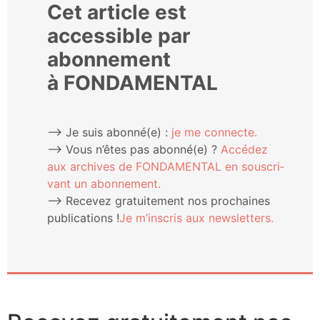
Cet article est
accessible par
abonnement
à FONDAMENTAL
⟶ Je suis abonné(e) :
je me connecte.
⟶ Vous n’êtes pas abonné(e) ?
Accé­dez
aux archives de FONDAMENTAL en sous­cri­
vant un abonnement.
⟶ Rece­vez gra­tui­te­ment nos pro­chaines
publi­ca­tions !
Je m’ins­cris aux newsletters.