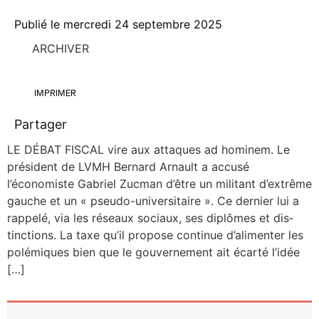
Publié le
mercredi 24 septembre 2025
ARCHIVER
IMPRIMER
Partager
LE DÉBAT FISCAL vire aux attaques ad homi­nem. Le
pré­sident de LVMH Ber­nard Arnault a accu­sé
l’économiste Gabriel Zuc­man d’être un mili­tant d’extrême
gauche et un « pseu­­do-uni­­ver­­si­­taire ». Ce der­nier lui a
rap­pe­lé, via les réseaux sociaux, ses diplômes et dis­
tinc­tions. La taxe qu’il pro­pose conti­nue d’alimenter les
polé­miques bien que le gou­ver­ne­ment ait écar­té l’idée
[…]