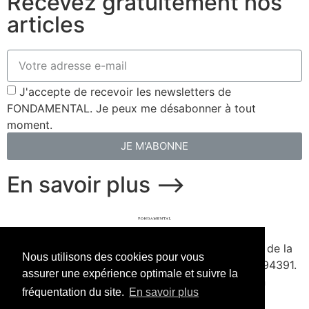
Recevez gratuitement nos
articles
J'accepte de recevoir les newsletters de
FONDAMENTAL. Je peux me désabonner à tout
moment.
JE M'ABONNE
En savoir plus ⟶
fondamental.fr.
Fondé en 2020. Édité par Presse de la
Nous utilisons des cookies pour vous
Forge & Delescluze SAS.
Agrément CPPAP
1127Y94391.
assurer une expérience optimale et suivre la
Membre du SPIIL. Signataire de la Charte pour un
fréquentation du site.
En savoir plus
journalisme à la hauteur de l'enjeu écologique.