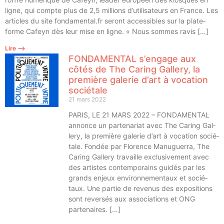
ligne, qui compte plus de 2,5 mil­lions d’utilisateurs en France. Les
articles du site fondamental.fr seront acces­sibles sur la pla­te­
forme Cafeyn dès leur mise en ligne. « Nous sommes ravis […]
Lire ⟶
FONDAMENTAL s’engage aux
côtés de The Caring Gallery, la
première galerie d’art à vocation
sociétale
21 mars 2022
PARIS, LE 21 MARS 2022 – FONDAMENTAL
annonce un par­te­na­riat avec The Caring Gal­
le­ry, la pre­mière gale­rie d’art à voca­tion socié­
tale. Fon­dée par Flo­rence Manu­guer­ra, The
Caring Gal­le­ry tra­vaille exclu­si­ve­ment avec
des artistes contem­po­rains gui­dés par les
grands enjeux envi­ron­ne­men­taux et socié­
taux. Une par­tie de reve­nus des expo­si­tions
sont rever­sés aux asso­cia­tions et ONG
partenaires. […]