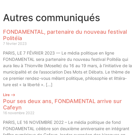
Autres communiqués
FONDAMENTAL, partenaire du nouveau festival
Politéïa
7 février 2023
PARIS, LE 7 FÉVRIER 2023 — Le média poli­tique en ligne
FONDAMENTAL sera par­te­naire du nou­veau fes­ti­val Poli­téïa qui
aura lieu à Thion­ville (Moselle) du 16 au 19 mars, à l’initiative de la
muni­ci­pa­li­té et de l’association Des Mots et Débats. Le thème de
ce pre­mier ren­­dez-vous mêlant poli­tique, phi­lo­so­phie et lit­té­ra­
ture est « la liberté ». […]
Lire ⟶
Pour ses deux ans, FONDAMENTAL arrive sur
Cafeyn
16 novembre 2022
PARIS, LE 16 NOVEMBRE 2022 – Le média poli­tique de fond
FONDAMENTAL célèbre son deuxième anni­ver­saire en inté­grant
l’offre numé­rique de Cafeyn, lea­der euro­péen des kiosques en