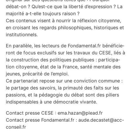
débat-on ? Qu’est-ce que la liber­té d’expression ? La
majo­ri­té a‑t-elle tou­jours rai­son ?
Ces conte­nus visent à nour­rir la réflexion citoyenne,
en croi­sant les regards phi­lo­so­phiques, his­to­riques et
institutionnels.
En paral­lèle, les lec­teurs de Fondamental.fr béné­fi­cie­
ront de focus exclu­sifs sur les tra­vaux du CESE, liés à
la construc­tion des poli­tiques publiques : par­ti­ci­pa­
tion citoyenne, état de la France, san­té men­tale des
jeunes, pré­ca­ri­té de l’emploi.
Ce par­te­na­riat repose sur une convic­tion com­mune :
le par­tage des savoirs, la pri­mau­té des faits sur les
pas­sions, et la péda­go­gie du débat sont des piliers
indis­pen­sables à une démo­cra­tie vivante.
Contact presse CESE : ema.hazan@plead.fr
Contact presse Fondamental.fr : aude.decastet@acc-
conseil.fr