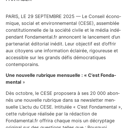
PARIS, LE 29 SEPTEMBRE 2025 — Le Conseil éco­no­
mique, social et envi­ron­ne­men­tal (CESE), assem­blée
consti­tu­tion­nelle de la socié­té civile et le média indé­
pen­dant Fondamental.fr annoncent le lan­ce­ment d’un
par­te­na­riat édi­to­rial inédit. Leur objec­tif est d’of­frir
aux citoyens une infor­ma­tion éclai­rée, rigou­reuse et
acces­sible sur les grands défis démo­cra­tiques
contemporains.
Une nou­velle rubrique men­suelle : « C’est Fon­da­
men­tal
»
Dès octobre, le CESE pro­po­se­ra à ses 20 000 abon­
nés une nou­velle rubrique dans sa news­let­ter men­
suelle L’actu du CESE. Inti­tu­lée « C’est Fon­da­men­tal »,
cette rubrique réa­li­sée par la rédac­tion de
Fondamental.fr offri­ra chaque mois un décryp­tage
ori­gi­nal sur des ques­tions telles que : Pour­quoi