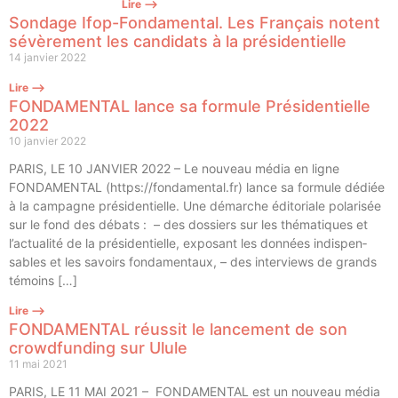
Lire ⟶
Sondage Ifop-Fondamental. Les Français notent
sévèrement les candidats à la présidentielle
14 janvier 2022
Lire ⟶
FONDAMENTAL lance sa formule Présidentielle
2022
10 janvier 2022
PARIS, LE 10 JANVIER 2022 – Le nou­veau média en ligne
FONDAMENTAL (https://fondamental.fr) lance sa for­mule dédiée
à la cam­pagne pré­si­den­tielle. Une démarche édi­to­riale pola­ri­sée
sur le fond des débats : – des dos­siers sur les thé­ma­tiques et
l’actualité de la pré­si­den­tielle, expo­sant les don­nées indis­pen­
sables et les savoirs fon­da­men­taux, – des inter­views de grands
témoins […]
Lire ⟶
FONDAMENTAL réussit le lancement de son
crowdfunding sur Ulule
11 mai 2021
PARIS, LE 11 MAI 2021 – FONDAMENTAL est un nou­veau média