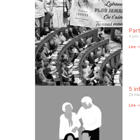
Part
4 juin
Lire 
5 in
29 ma
Lire 