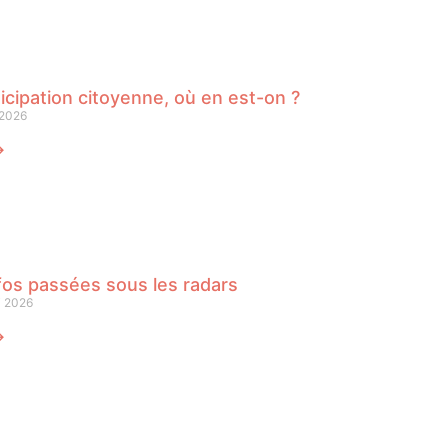
icipation citoyenne, où en est-on ?
 2026
⟶
fos passées sous les radars
i 2026
⟶