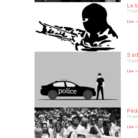
La l
17 jui
Lire 
5 in
12 jui
Lire 
Pédo
10 jui
Lire 