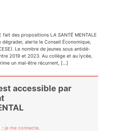
E fait des pro­po­si­tions LA SANTÉ MENTALE
 dégra­der, alerte le Conseil Éco­no­mique,
 (CESE). Le nombre de jeunes sous anti­dé­
ntre 2019 et 2023. Au col­lège et au lycée,
prime un mal-être récurrent, […]
 est accessible par
t
ENTAL
 :
je me connecte.