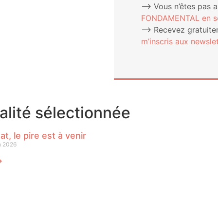
⟶ Vous n’êtes pas 
FONDAMENTAL en sou
⟶ Rece­vez gra­tui­te­
m’ins­cris aux newslet
ualité sélectionnée
at, le pire est à venir
n 2026
⟶