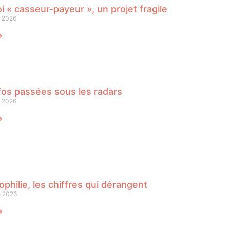
oi « casseur-payeur », un projet fragile
n 2026
⟶
fos passées sous les radars
n 2026
⟶
philie, les chiffres qui dérangent
n 2026
⟶