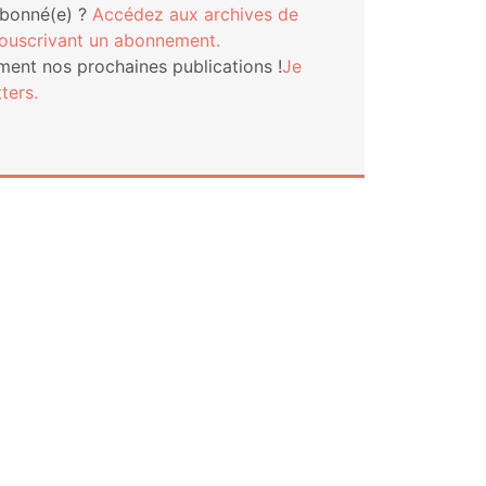
abonné(e) ?
Accé­dez aux archives de
s­cri­vant un abonnement.
ment nos pro­chaines publi­ca­tions !
Je
ters.