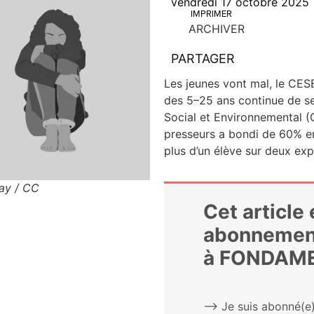
vendredi 17 octobre 2025
IMPRIMER
ARCHIVER
PARTAGER
Les jeunes vont mal, le CES
des 5–25 ans conti­nue de se
Social et Envi­ron­ne­men­tal
pres­seurs a bon­di de 60% e
plus d’un élève sur deux ex
bay / CC
Cet article
abonnemen
à FONDAM
⟶ Je suis abonné(e)