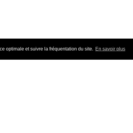
 optimale et suivre la fréquentation du site.
En savoir plus
Adhérez à F
pour la durée 
Un jour, un tr
les dossiers, t
Mieux que s'in
VO