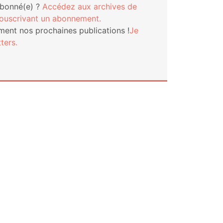
abonné(e) ?
Accé­dez aux archives de
s­cri­vant un abonnement.
ment nos pro­chaines publi­ca­tions !
Je
ters.