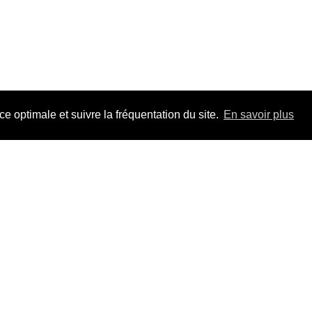
 optimale et suivre la fréquentation du site.
En savoir plus
Adhérez à F
pour la durée 
Un jour, un tr
les dossiers, t
Mieux que s'in
VO