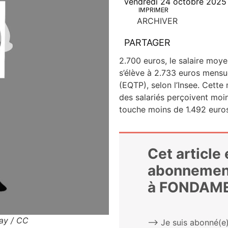
vendredi 24 octobre 2025
IMPRIMER
ARCHIVER
PARTAGER
2.700 euros, le salaire moye
s’élève à 2.733 euros men­su
(EQTP), selon l’Insee. Cette 
des sala­riés per­çoivent moi
touche moins de 1.492 euros,
Cet article
abonnemen
à FONDAM
bay / CC
⟶ Je suis abonné(e)