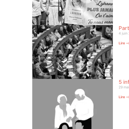
Part
4 juin
Lire 
5 in
29 ma
Lire 