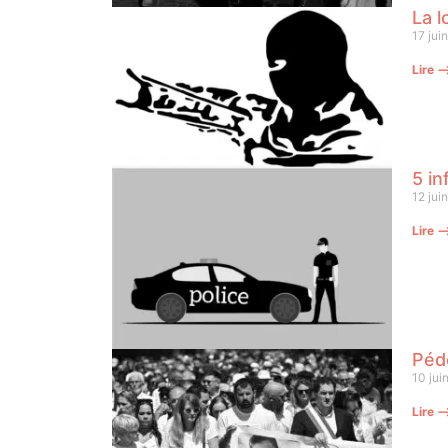
La l
17 jui
Lire 
5 in
12 jui
Lire 
Pédo
10 jui
Lire 