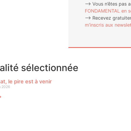
⟶ Vous n’êtes pas 
FONDAMENTAL en sou
⟶ Rece­vez gra­tui­te­
m’ins­cris aux newslet
ualité sélectionnée
at, le pire est à venir
n 2026
⟶