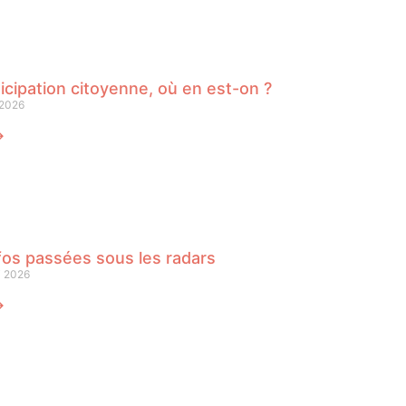
icipation citoyenne, où en est-on ?
 2026
⟶
fos passées sous les radars
i 2026
⟶