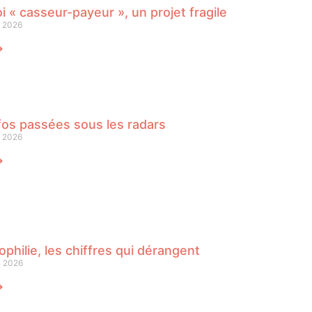
oi « casseur-payeur », un projet fragile
n 2026
⟶
fos passées sous les radars
n 2026
⟶
philie, les chiffres qui dérangent
n 2026
⟶