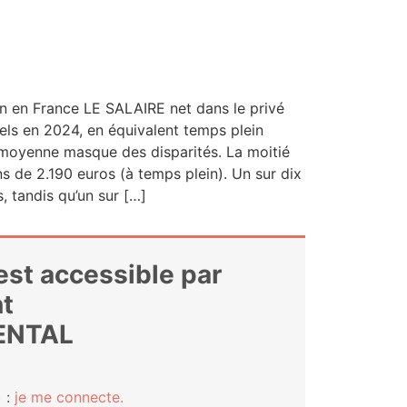
n en France LE SALAIRE net dans le pri­vé
els en 2024, en équi­valent temps plein
moyenne masque des dis­pa­ri­tés. La moi­tié
ns de 2.190 euros (à temps plein). Un sur dix
 tan­dis qu’un sur […]
 est accessible par
t
ENTAL
 :
je me connecte.