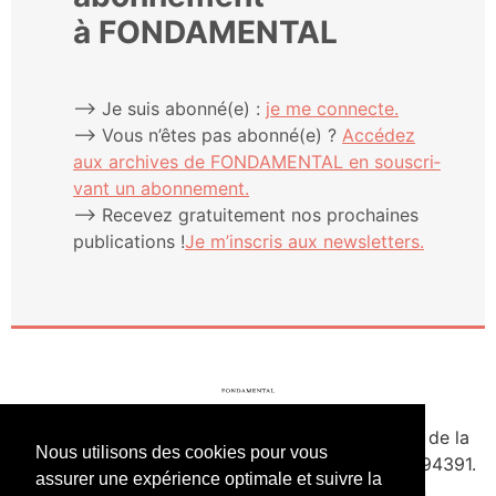
à FONDAMENTAL
⟶ Je suis abonné(e) :
je me connecte.
⟶ Vous n’êtes pas abonné(e) ?
Accé­dez
aux archives de FONDAMENTAL en sous­cri­
vant un abonnement.
⟶ Rece­vez gra­tui­te­ment nos pro­chaines
publi­ca­tions !
Je m’ins­cris aux newsletters.
fondamental.fr.
Fondé en 2020. Édité par Presse de la
Nous utilisons des cookies pour vous
Forge & Delescluze SAS.
Agrément CPPAP
1127Y94391.
assurer une expérience optimale et suivre la
Membre du SPIIL. Signataire de la Charte pour un