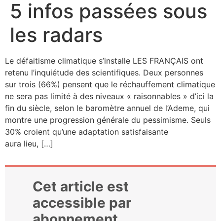
5 infos passées sous
les radars
Le défai­tisme cli­ma­tique s’installe LES FRANÇAIS ont
rete­nu l’inquiétude des scien­ti­fiques. Deux per­sonnes
sur trois (66%) pensent que le réchauf­fe­ment cli­ma­tique
ne sera pas limi­té à des niveaux « rai­son­nables » d’ici la
fin du siècle, selon le baro­mètre annuel de l’Ademe, qui
montre une pro­gres­sion géné­rale du pes­si­misme. Seuls
30% croient qu’une adap­ta­tion satis­fai­sante
aura lieu, […]
Cet article est
accessible par
abonnement