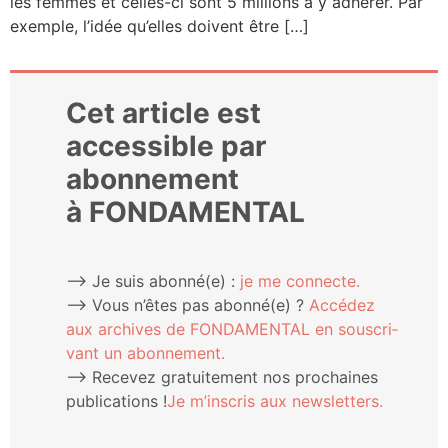
les femmes et celles-ci sont 5 mil­lions à y adhé­rer. Par
exemple, l’i­dée qu’elles doivent être […]
Cet article est
accessible par
abonnement
à FONDAMENTAL
⟶ Je suis abonné(e) :
je me connecte.
⟶ Vous n’êtes pas abonné(e) ?
Accé­dez
aux archives de FONDAMENTAL en sous­cri­
vant un abonnement.
⟶ Rece­vez gra­tui­te­ment nos pro­chaines
publi­ca­tions !
Je m’ins­cris aux newsletters.