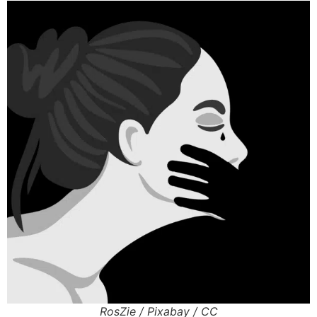
RosZie / Pixabay / CC