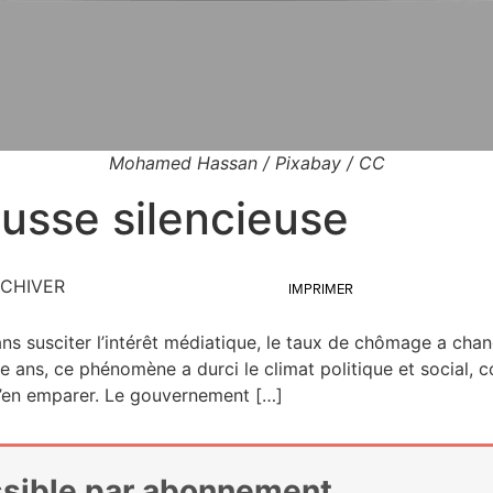
Mohamed Hassan / Pixabay / CC
usse silencieuse
CHIVER
IMPRIMER
s sus­ci­ter l’in­té­rêt média­tique, le taux de chô­mage a chan­
te ans, ce phé­no­mène a dur­ci le cli­mat poli­tique et social, 
r s’en empa­rer. Le gouvernement […]
essible par abonnement