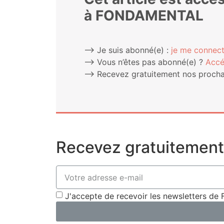
à FONDAMENTAL
⟶ Je suis abonné(e) :
je me connect
⟶ Vous n’êtes pas abonné(e) ?
Accé
⟶ Rece­vez gra­tui­te­ment nos pro­chai
Recevez gratuitement 
J'accepte de recevoir les newsletters 