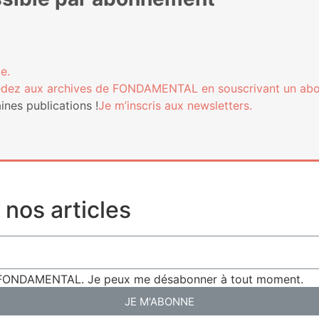
e.
­dez aux archives de FONDAMENTAL en sous­cri­vant un ab
nes publi­ca­tions !
Je m’ins­cris aux newsletters.
nos articles
de FONDAMENTAL. Je peux me désabonner à tout moment.
JE M'ABONNE