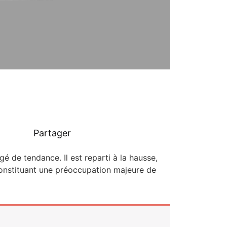
Partager
gé de ten­dance. Il est repar­ti à la hausse,
consti­tuant une pré­oc­cu­pa­tion majeure de