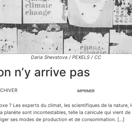
Daria Shevstova / PEXELS / CC
on n’y arrive pas
CHIVER
IMPRIMER
Les experts du cli­mat, les scien­ti­fiques de la nature, les j
 pla­nète sont incon­tes­tables, telle la cani­cule qui vient de
­ri­ger ses modes de pro­duc­tion et de consommation. […]