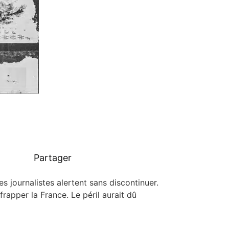
Partager
our­na­listes alertent sans dis­con­ti­nuer.
 frap­per la France. Le péril aurait dû