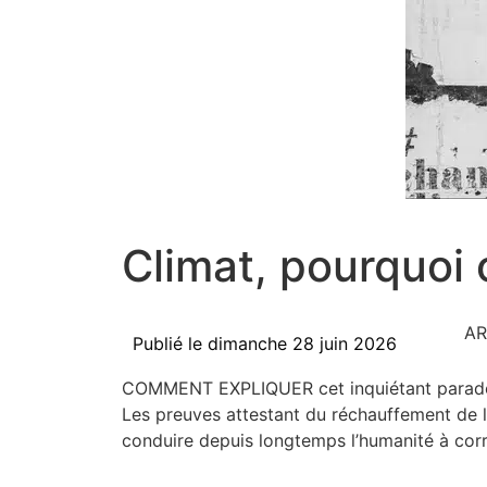
Climat, pourquoi 
AR
Publié le
dimanche 28 juin 2026
COMMENT EXPLIQUER cet inquié­tant para­doxe ? 
Les preuves attes­tant du réchauf­fe­ment de la
conduire depuis long­temps l’humanité à cor