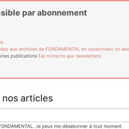
essible par abonnement
e.
­dez aux archives de FONDAMENTAL en sous­cri­vant un ab
nes publi­ca­tions !
Je m’ins­cris aux newsletters.
nos articles
de FONDAMENTAL. Je peux me désabonner à tout moment.