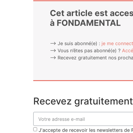
Cet article est acc
à FONDAMENTAL
⟶ Je suis abonné(e) :
je me connect
⟶ Vous n’êtes pas abonné(e) ?
Accé
⟶ Rece­vez gra­tui­te­ment nos pro­chai
Recevez gratuitement 
J'accepte de recevoir les newsletters 