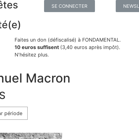
êtes
SE CONNECTER
NEWSL
té(e)
Faites un don (défiscalisé) à FONDAMENTAL.
10 euros suffisent
(3,40 euros après impôt).
N'hésitez plus.
nuel Macron
ES
r période