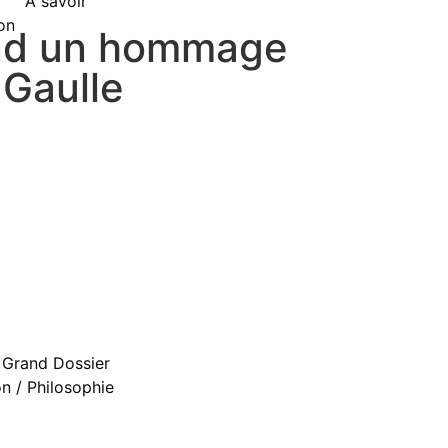
À savoir
on
nd un hommage
 Gaulle
Grand Dossier
 / Philosophie