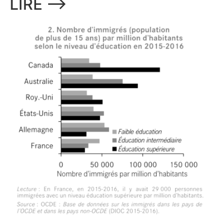
LIRE ⟶