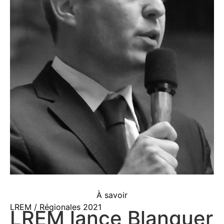
À savoir
LREM / Régionales 2021
LREM lance Blanquer