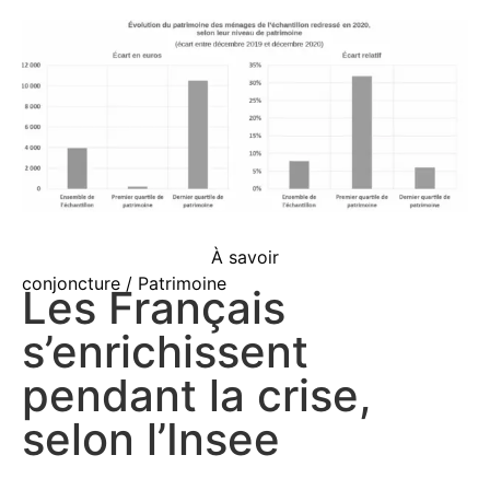
À savoir
conjoncture / Patrimoine
Les Français
s’enrichissent
pendant la crise,
selon l’Insee