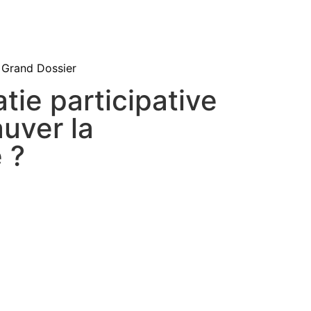
Grand Dossier
tie participative
auver la
 ?