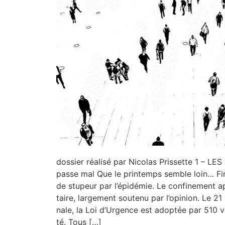
dos­sier réa­li­sé par Nico­las Pris­sette 1 – L
passe mal Que le prin­temps semble loin… Fin f
de stu­peur par l’épidémie. Le confi­ne­ment 
taire, lar­ge­ment sou­te­nu par l’opinion. Le 2
nale, la Loi d’Urgence est adop­tée par 510 vo
té. Tous […]