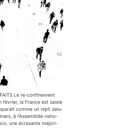
ES FAITS Le re-confi­ne­ment
évrier, la France est sai­sie
appa­raît comme un repli salu­
1 mars, à l’Assemblée natio­
ix, une écra­sante majo­ri­