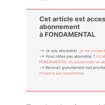
Cet article est acce
abonnement
à FONDAMENTAL
⟶ Je suis abonné(e) :
je me connect
⟶ Vous n’êtes pas abonné(e) ?
Accé
FONDAMENTAL en sous­cri­vant un a
⟶ Rece­vez gra­tui­te­ment nos pro­chai
m’ins­cris aux newsletters.