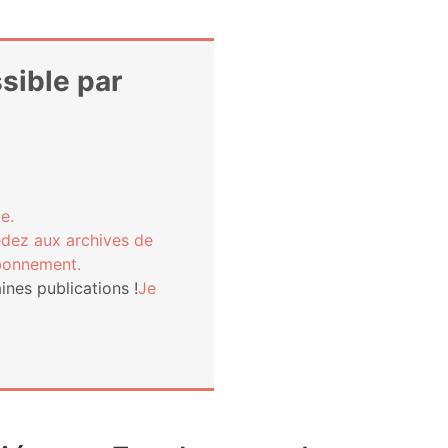
ssible par
e.
­dez aux archives de
bonnement.
nes publi­ca­tions !
Je