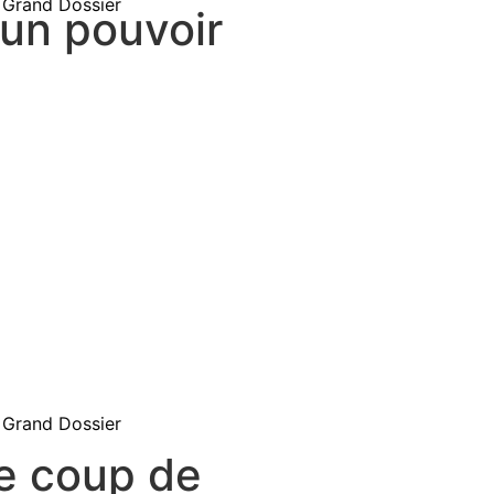
Grand Dossier
 un pouvoir
Grand Dossier
le coup de