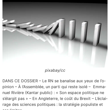
pixabay/cc
DANS CE DOSSIER – Le RN se bana­lise aux yeux de l’o­
pi­nion – À l’As­sem­blée, un par­ti qui reste iso­lé – Emma­
nuel Rivière (Kan­tar public) : « Son espace poli­tique ne
s’é­lar­git pas » – En Angle­terre, le coût du Brexit – L’é­clai­
rage des sciences poli­tiques : la stra­té­gie popu­liste et