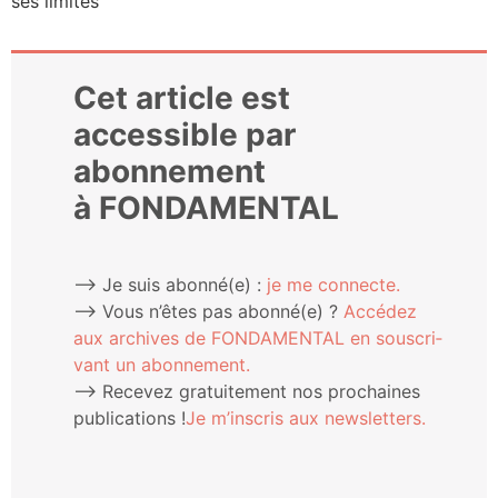
ses limites
Cet article est
accessible par
abonnement
à FONDAMENTAL
⟶ Je suis abonné(e) :
je me connecte.
⟶ Vous n’êtes pas abonné(e) ?
Accé­dez
aux archives de FONDAMENTAL en sous­cri­
vant un abonnement.
⟶ Rece­vez gra­tui­te­ment nos pro­chaines
publi­ca­tions !
Je m’ins­cris aux newsletters.