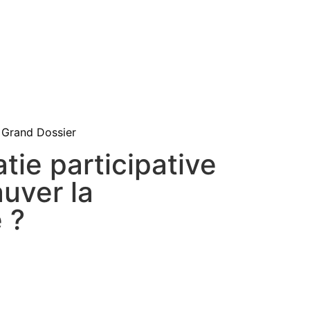
Grand Dossier
tie participative
auver la
 ?