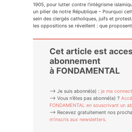
1905, pour lut­ter contre l’in­té­grisme isla­mique
un pilier de notre Répu­blique – Pour­quoi ce
sein des cler­gés catho­liques, juifs et pro­tes­
les oppo­si­tions se réveillent : que proposen
Cet article est acce
abonnement
à FONDAMENTAL
⟶ Je suis abonné(e) :
je me connect
⟶ Vous n’êtes pas abonné(e) ?
Accé
FONDAMENTAL en sous­cri­vant un a
⟶ Rece­vez gra­tui­te­ment nos pro­chai
m’ins­cris aux newsletters.