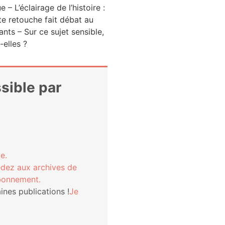
 – L’é­clai­rage de l’his­toire :
tte retouche fait débat au
tants – Sur ce sujet sen­sible,
t-elles ?
ssible par
e.
­dez aux archives de
bonnement.
nes publi­ca­tions !
Je