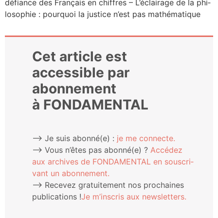
défiance des Fran­çais en chiffres – L’é­clai­rage de la phi­
lo­so­phie : pour­quoi la jus­tice n’est pas mathématique
Cet article est
accessible par
abonnement
à FONDAMENTAL
⟶ Je suis abonné(e) :
je me connecte.
⟶ Vous n’êtes pas abonné(e) ?
Accé­dez
aux archives de FONDAMENTAL en sous­cri­
vant un abonnement.
⟶ Rece­vez gra­tui­te­ment nos pro­chaines
publi­ca­tions !
Je m’ins­cris aux newsletters.