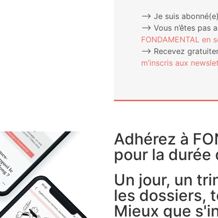
⟶ Je suis abonné(e)
⟶ Vous n’êtes pas 
FONDAMENTAL en sou
⟶ Rece­vez gra­tui­te­
m’ins­cris aux newslet
Adhérez à F
pour la durée 
Un jour, un tr
les dossiers, t
Mieux que s'in