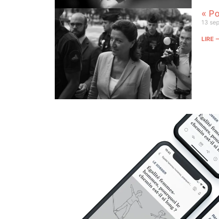
« Po
13 se
LIRE