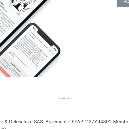
VO
ge & Delescluze SAS.
Agrément CPPAP
1127Y94391.
Membre 
que.