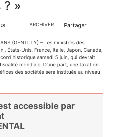
 ? »
ARCHIVER
Partager
MER
ANS (GENTILLY) – Les ministres des
 États-Unis, France, Ita­lie, Japon, Cana­da,
ord his­to­rique same­di 5 juin, qui devrait
fis­ca­li­té mon­diale. D’une part, une taxa­tion
fices des socié­tés sera ins­ti­tuée au niveau
 est accessible par
t
ENTAL