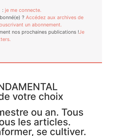
 :
je me connecte.
abonné(e) ?
Accé­dez aux archives de
s­cri­vant un abonnement.
ment nos pro­chaines publi­ca­tions !
Je
ters.
ONDAMENTAL
de votre choix
imestre ou an. Tous
ous les articles.
former, se cultiver.