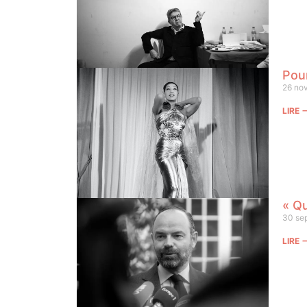
Pou
26 no
LIRE
« Qu
30 se
LIRE