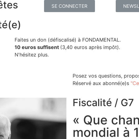
êtes
SE CONNECTER
NEWSL
té(e)
Faites un don (défiscalisé) à FONDAMENTAL.
10 euros suffisent
(3,40 euros après impôt).
N'hésitez plus.
Posez vos questions, propos
Réservé aux abonné(e)s
"Ce
Fiscalité
/
G7
« Que chan
mondial à 