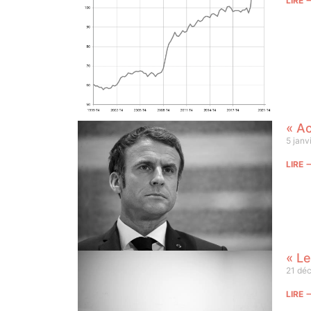
LIRE
« Ac
5 janv
LIRE
« Le
21 dé
LIRE