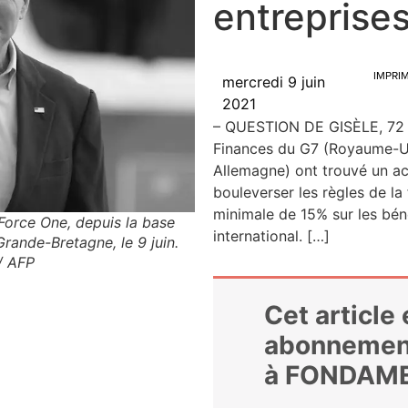
entreprises
IMPRI
mercredi 9 juin
2021
– QUESTION DE GISÈLE, 72 
Finances du G7 (Royaume-Uni,
Alle­magne) ont trou­vé un acc
bou­le­ver­ser les règles de la 
mini­male de 15% sur les béné­
Force One, depuis la base
international. […]
rande-Bretagne, le 9 juin.
/ AFP
Cet article
abonnemen
à FONDAM