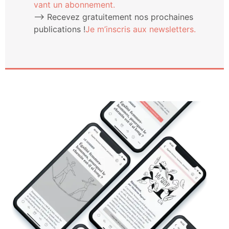
vant un abonnement.
⟶ Rece­vez gra­tui­te­ment nos pro­chaines
publi­ca­tions !
Je m’ins­cris aux newsletters.