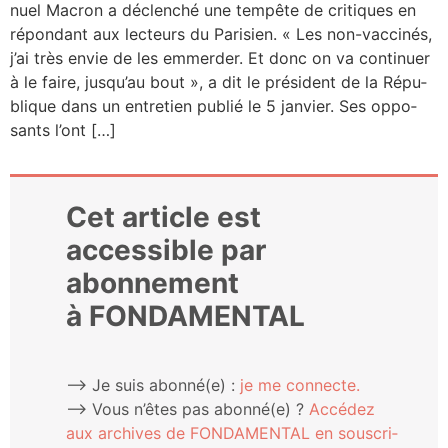
nuel Macron a déclen­ché une tem­pête de cri­tiques en
répon­dant aux lec­teurs du Pari­sien. « Les non-vac­­ci­­nés,
j’ai très envie de les emmer­der. Et donc on va conti­nuer
à le faire, jusqu’au bout », a dit le pré­sident de la Répu­
blique dans un entre­tien publié le 5 jan­vier. Ses oppo­
sants l’ont […]
Cet article est
accessible par
abonnement
à FONDAMENTAL
⟶ Je suis abonné(e) :
je me connecte.
⟶ Vous n’êtes pas abonné(e) ?
Accé­dez
aux archives de FONDAMENTAL en sous­cri­