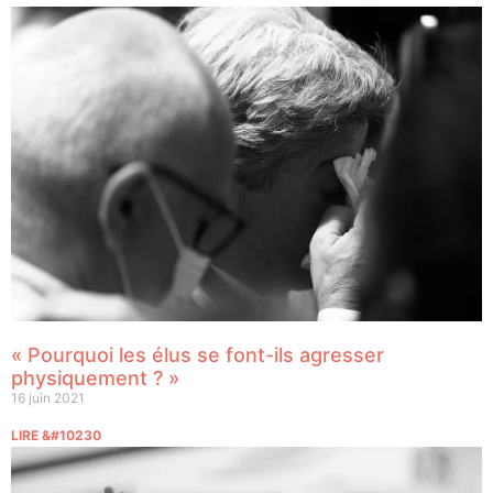
« Pourquoi les élus se font-ils agresser
physiquement ? »
16 juin 2021
LIRE &#10230