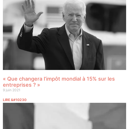
« Que changera l’impôt mondial à 15% sur les
entreprises ? »
9 juin 2021
LIRE &#10230