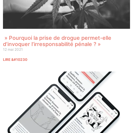
» Pourquoi la prise de drogue permet-elle
d’invoquer l’irresponsabilité pénale ? »
12 mai 2021
LIRE &#10230