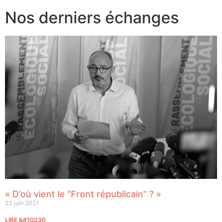
Nos derniers échanges
« D’où vient le “Front républicain” ? »
23 juin 2021
LIRE &#10230