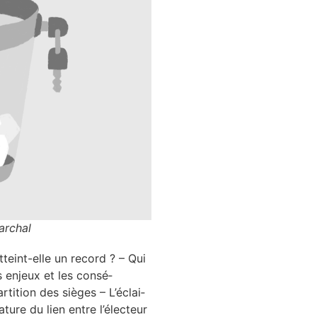
archal
teint-elle un record ? – Qui
s enjeux et les consé­
i­tion des sièges – L’é­clai­
ture du lien entre l’é­lec­teur