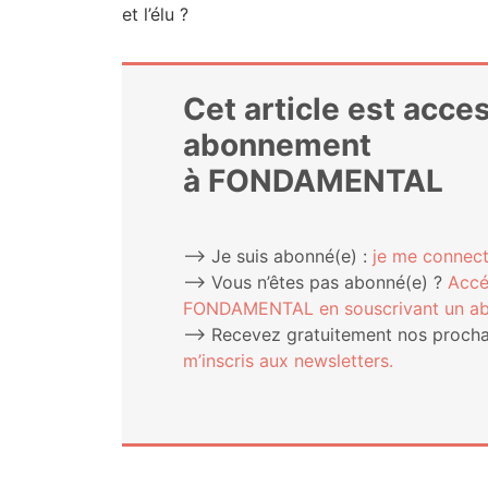
et l’élu ?
Cet article est acce
abonnement
à FONDAMENTAL
⟶ Je suis abonné(e) :
je me connect
⟶ Vous n’êtes pas abonné(e) ?
Accé
FONDAMENTAL en sous­cri­vant un a
⟶ Rece­vez gra­tui­te­ment nos pro­chai
m’ins­cris aux newsletters.