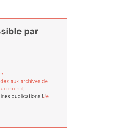
ssible par
e.
­dez aux archives de
bonnement.
nes publi­ca­tions !
Je