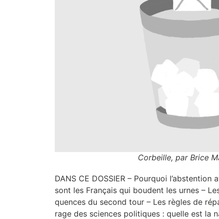
Corbeille, par Brice M
DANS CE DOSSIER – Pour­quoi l’abs­ten­tion at
sont les Fran­çais qui boudent les urnes – Le
quences du second tour – Les règles de répar­t
rage des sciences poli­tiques : quelle est la na