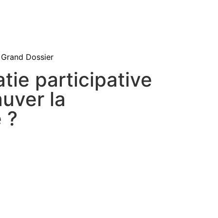
Grand Dossier
tie participative
auver la
 ?