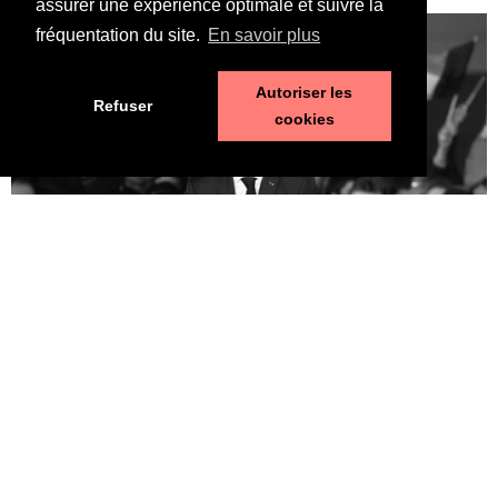
LIRE LA SUITE ⟶
assurer une expérience optimale et suivre la
fréquentation du site.
En savoir plus
Autoriser les
Refuser
cookies
Macron, un second mandat sans état de grâce
25 avril 2022
LIRE LA SUITE ⟶