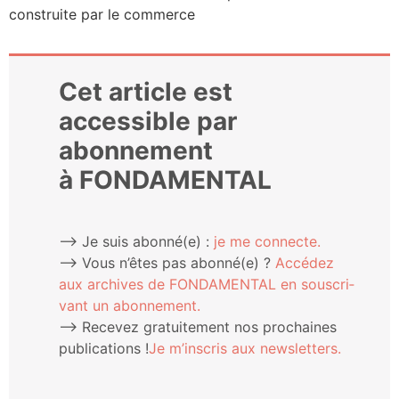
construite par le commerce
Cet article est
accessible par
abonnement
à FONDAMENTAL
⟶ Je suis abonné(e) :
je me connecte.
⟶ Vous n’êtes pas abonné(e) ?
Accé­dez
aux archives de FONDAMENTAL en sous­cri­
vant un abonnement.
⟶ Rece­vez gra­tui­te­ment nos pro­chaines
publi­ca­tions !
Je m’ins­cris aux newsletters.