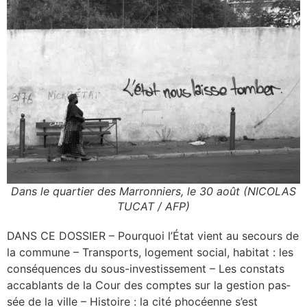
Dans le quartier des Marronniers, le 30 août (NICOLAS
TUCAT / AFP)
DANS CE DOSSIER – Pour­quoi l’É­tat vient au secours de
la com­mune – Trans­ports, loge­ment social, habi­tat : les
consé­quences du sous-inves­tis­se­ment – Les constats
acca­blants de la Cour des comptes sur la ges­tion pas­
sée de la ville – His­toire : la cité pho­céenne s’est