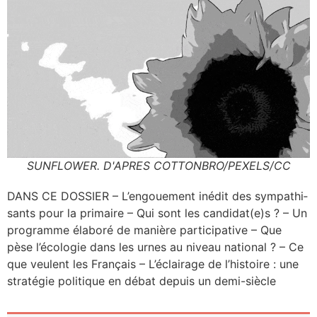
SUNFLOWER. D'APRES COTTONBRO/PEXELS/CC
DANS CE DOSSIER – L’en­goue­ment inédit des sym­pa­thi­
sants pour la pri­maire – Qui sont les candidat(e)s ? – Un
pro­gramme éla­bo­ré de manière par­ti­ci­pa­tive – Que
pèse l’é­co­lo­gie dans les urnes au niveau natio­nal ? – Ce
que veulent les Fran­çais – L’é­clai­rage de l’his­toire : une
stra­té­gie poli­tique en débat depuis un demi-siècle