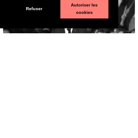
Autoriser les
Refuser
cookies
Macron, un second mandat sans état de grâce
25 avril 2022
LIRE LA SUITE ⟶