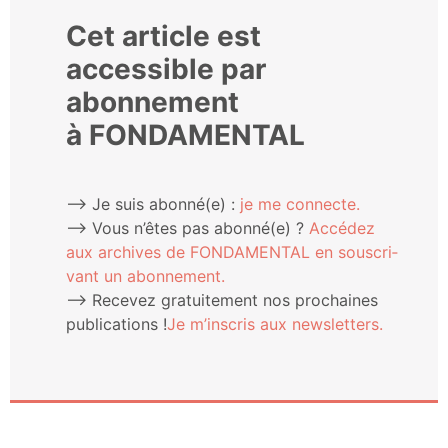
Cet article est
accessible par
abonnement
à FONDAMENTAL
⟶ Je suis abonné(e) :
je me connecte.
⟶ Vous n’êtes pas abonné(e) ?
Accé­dez
aux archives de FONDAMENTAL en sous­cri­
vant un abonnement.
⟶ Rece­vez gra­tui­te­ment nos pro­chaines
publi­ca­tions !
Je m’ins­cris aux newsletters.