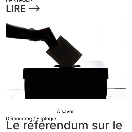
LIRE ⟶
À savoir
Démocratie / Ecologie
Le référendum sur le