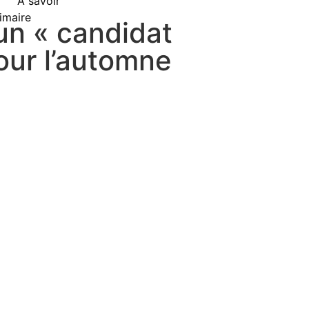
À savoir
rimaire
un « candidat
our l’automne
0