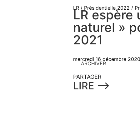
LR / Présidentielle 2022 / P
LR espère 
naturel » p
2021
mercredi 16 décembre 202
ARCHIVER
PARTAGER
LIRE ⟶