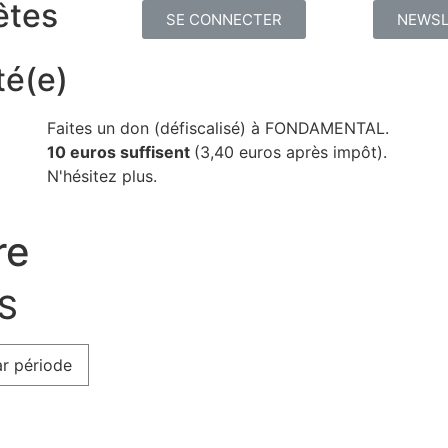
êtes
SE CONNECTER
NEWSL
té(e)
Faites un don (défiscalisé) à FONDAMENTAL.
10 euros suffisent
(3,40 euros après impôt).
N'hésitez plus.
re
ES
r période