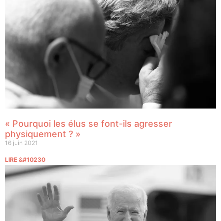
« Pourquoi les élus se font-ils agresser
physiquement ? »
16 juin 2021
LIRE &#10230