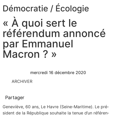
Démocratie
/
Écologie
« À quoi sert le
référendum annoncé
par Emmanuel
Macron ? »
mercredi 16 décembre 2020
ARCHIVER
Partager
Gene­viève, 60 ans, Le Havre (Seine-Mari­­time). Le pré­
sident de la Répu­blique sou­haite la tenue d’un réfé­ren­