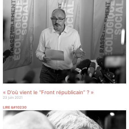
« D’où vient le “Front républicain” ? »
23 juin 2021
LIRE &#10230