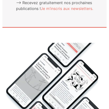
⟶ Rece­vez gra­tui­te­ment nos pro­chaines
publi­ca­tions !
Je m’ins­cris aux newsletters.