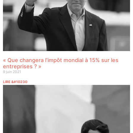
« Que changera l’impôt mondial à 15% sur les
entreprises ? »
9 juin 2021
LIRE &#10230