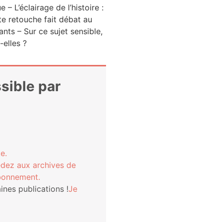
 – L’é­clai­rage de l’his­toire :
tte retouche fait débat au
tants – Sur ce sujet sen­sible,
t-elles ?
ssible par
e.
­dez aux archives de
bonnement.
nes publi­ca­tions !
Je