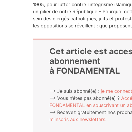
1905, pour lut­ter contre l’in­té­grisme isla­mique
un pilier de notre Répu­blique – Pour­quoi ce
sein des cler­gés catho­liques, juifs et pro­tes­
les oppo­si­tions se réveillent : que proposen
Cet article est acce
abonnement
à FONDAMENTAL
⟶ Je suis abonné(e) :
je me connect
⟶ Vous n’êtes pas abonné(e) ?
Accé
FONDAMENTAL en sous­cri­vant un a
⟶ Rece­vez gra­tui­te­ment nos pro­chai
m’ins­cris aux newsletters.