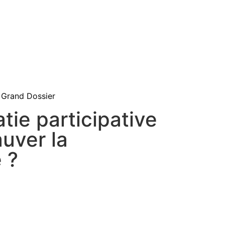
Grand Dossier
tie participative
auver la
 ?