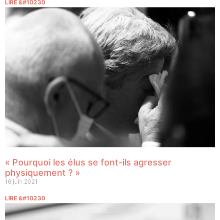
LIRE &#10230
« Pourquoi les élus se font-ils agresser
physiquement ? »
16 juin 2021
LIRE &#10230