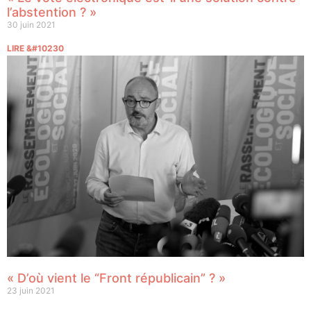
l’abstention ? »
30 juin 2021
LIRE &#10230
« D’où vient le “Front républicain” ? »
23 juin 2021