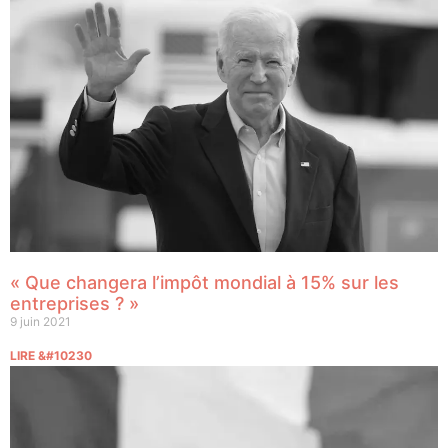
« Que changera l’impôt mondial à 15% sur les
entreprises ? »
9 juin 2021
LIRE &#10230