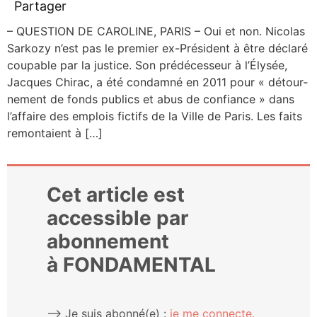
Partager
– QUESTION DE CAROLINE, PARIS – Oui et non. Nico­las
Sar­ko­zy n’est pas le pre­mier ex-Pré­­sident à être décla­ré
cou­pable par la jus­tice. Son pré­dé­ces­seur à l’Élysée,
Jacques Chi­rac, a été condam­né en 2011 pour « détour­
ne­ment de fonds publics et abus de confiance » dans
l’affaire des emplois fic­tifs de la Ville de Paris. Les faits
remon­taient à […]
Cet article est
accessible par
abonnement
à FONDAMENTAL
⟶ Je suis abonné(e) :
je me connecte.