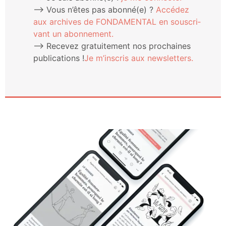
⟶ Vous n’êtes pas abonné(e) ?
Accé­dez
aux archives de FONDAMENTAL en sous­cri­
vant un abonnement.
⟶ Rece­vez gra­tui­te­ment nos pro­chaines
publi­ca­tions !
Je m’ins­cris aux newsletters.