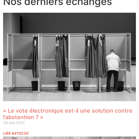
Nos derniers échanges
« Le vote électronique est-il une solution contre
l’abstention ? »
30 juin 2021
LIRE &#10230