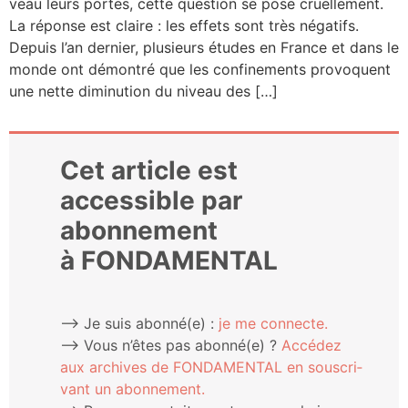
veau leurs portes, cette ques­tion se pose cruel­le­ment.
La réponse est claire : les effets sont très néga­tifs.
Depuis l’an der­nier, plu­sieurs études en France et dans le
monde ont démon­tré que les confi­ne­ments pro­voquent
une nette dimi­nu­tion du niveau des […]
Cet article est
accessible par
abonnement
à FONDAMENTAL
⟶ Je suis abonné(e) :
je me connecte.
⟶ Vous n’êtes pas abonné(e) ?
Accé­dez
aux archives de FONDAMENTAL en sous­cri­
vant un abonnement.