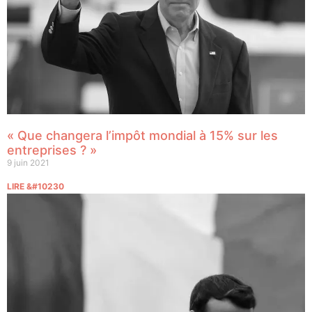
« Que changera l’impôt mondial à 15% sur les
entreprises ? »
9 juin 2021
LIRE &#10230