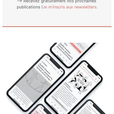
⟶ Rece­vez gra­tui­te­ment nos pro­chaines
publi­ca­tions !
Je m’ins­cris aux newsletters.