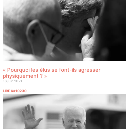
« Pourquoi les élus se font-ils agresser
physiquement ? »
16 juin 2021
LIRE &#10230