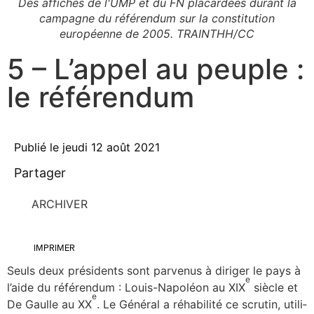
Des affiches de l'UMP et du FN placardées durant la
campagne du référendum sur la constitution
européenne de 2005. TRAINTHH/CC
5 – L’appel au peuple :
le référendum
Publié le
jeudi 12 août 2021
Partager
ARCHIVER
IMPRIMER
Seuls deux pré­si­dents sont par­ve­nus à diri­ger le pays à
e
l’aide du réfé­ren­dum : Louis-Napo­léon au XIX
siècle et
e
De Gaulle au XX
. Le Géné­ral a réha­bi­li­té ce scru­tin, uti­li­