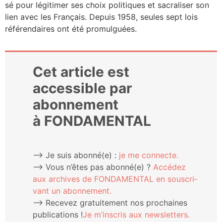
sé pour légi­ti­mer ses choix poli­tiques et sacra­li­ser son
lien avec les Fran­çais. Depuis 1958, seules sept lois
réfé­ren­daires ont été promulguées.
Cet article est
accessible par
abonnement
à FONDAMENTAL
⟶ Je suis abonné(e) :
je me connecte.
⟶ Vous n’êtes pas abonné(e) ?
Accé­dez
aux archives de FONDAMENTAL en sous­cri­
vant un abonnement.
⟶ Rece­vez gra­tui­te­ment nos pro­chaines
publi­ca­tions !
Je m’ins­cris aux newsletters.