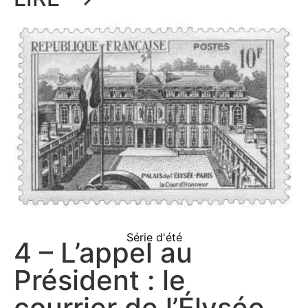
Série d'été
4 – L’appel au
Président : le
courrier de l’Élysée