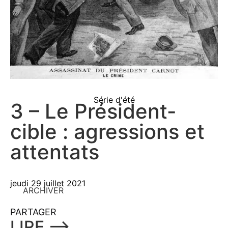
Série d'été
3 – Le Président-
cible : agressions et
attentats
jeudi 29 juillet 2021
ARCHIVER
PARTAGER
LIRE ⟶