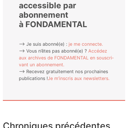
accessible par
abonnement
à FONDAMENTAL
⟶ Je suis abonné(e) :
je me connecte.
⟶ Vous n’êtes pas abonné(e) ?
Accé­dez
aux archives de FONDAMENTAL en sous­cri­
vant un abonnement.
⟶ Rece­vez gra­tui­te­ment nos pro­chaines
publi­ca­tions !
Je m’ins­cris aux newsletters.
Chroniques précédentes