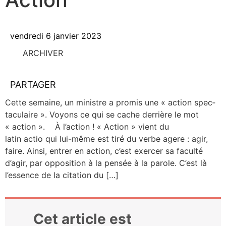
vendredi 6 janvier 2023
ARCHIVER
PARTAGER
Cette semaine, un ministre a pro­mis une « action spec­
ta­cu­laire ». Voyons ce qui se cache der­rière le mot
« action ». À l’action ! « Action » vient du
latin actio qui lui-même est tiré du verbe agere : agir,
faire. Ain­si, entrer en action, c’est exer­cer sa facul­té
d’agir, par oppo­si­tion à la pen­sée à la parole. C’est là
l’essence de la cita­tion du […]
Cet article est