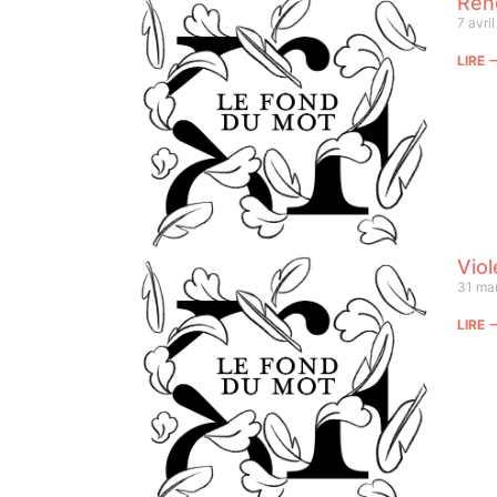
Ren
7 avri
LIRE
Vio
31 ma
LIRE