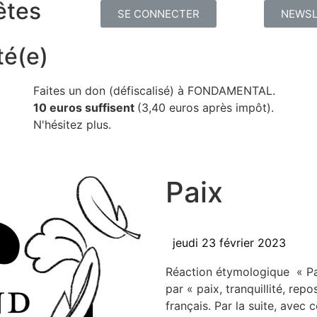
êtes
SE CONNECTER
NEWSL
té(e)
Faites un don (défiscalisé) à FONDAMENTAL.
10 euros suffisent
(3,40 euros après impôt).
N'hésitez plus.
Paix
jeudi 23 février 2023
Réac­tion éty­mo­lo­gique « Pa
par « paix, tran­quilli­té, re
fran­çais. Par la suite, avec c