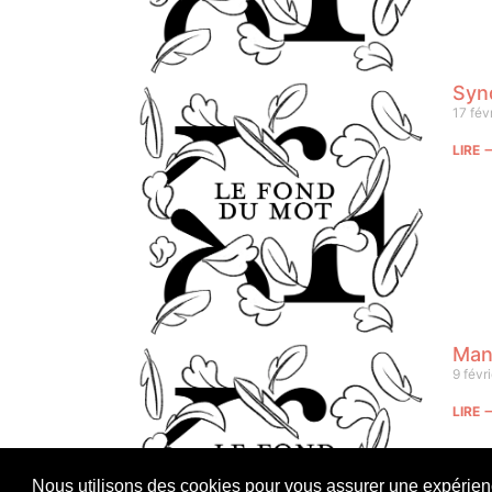
Syn
17 fév
LIRE
Man
9 févr
LIRE
Nous utilisons des cookies pour vous assurer une expérience