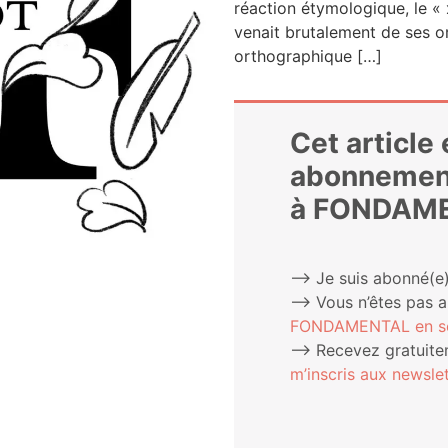
réac­tion éty­mo­lo­gique, le 
ve­nait bru­ta­le­ment de ses o
orthographique […]
Cet article
abonnemen
à FONDAM
⟶ Je suis abonné(e)
⟶ Vous n’êtes pas 
FONDAMENTAL en sou
⟶ Rece­vez gra­tui­te­
m’ins­cris aux newslet