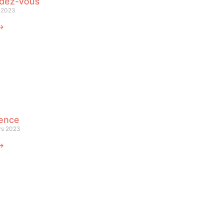
dez-vous
l 2023
 ⟶
lence
rs 2023
 ⟶