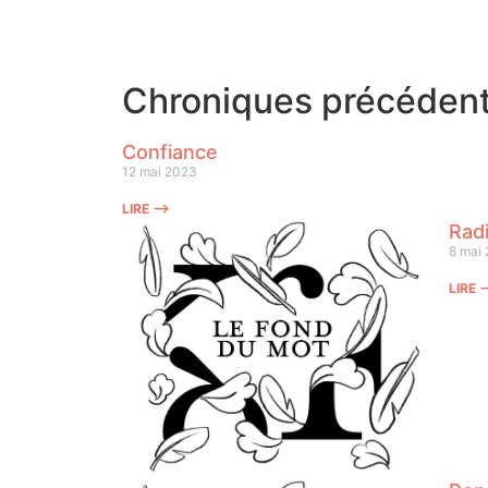
Chroniques précéden
Confiance
12 mai 2023
LIRE ⟶
Radi
8 mai
LIRE