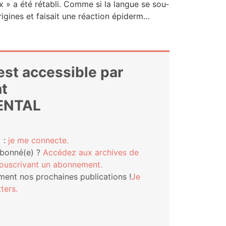
« x » a été réta­bli. Comme si la langue se sou­
ri­gines et fai­sait une réac­tion épi­derm…
 est accessible par
t
ENTAL
 :
je me connecte.
abonné(e) ?
Accé­dez aux archives de
s­cri­vant un abonnement.
ment nos pro­chaines publi­ca­tions !
Je
ters.