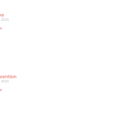
ve
s 2023
 ⟶
vention
s 2023
 ⟶