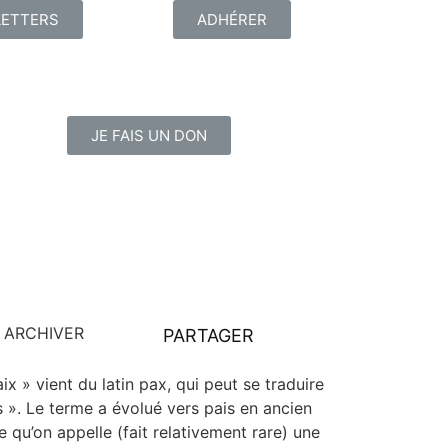
ETTERS
ADHÉRER
JE FAIS UN DON
ARCHIVER
PARTAGER
ix » vient du latin pax, qui peut se tra­duire
pos ». Le terme a évo­lué vers pais en ancien
e qu’on appelle (fait rela­ti­ve­ment rare) une