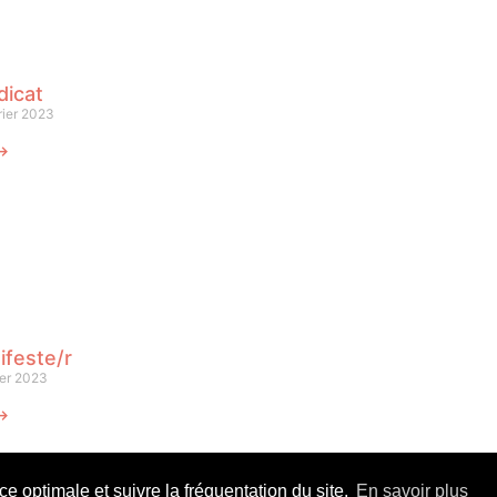
dicat
rier 2023
 ⟶
ifeste/r
ier 2023
 ⟶
 optimale et suivre la fréquentation du site.
En savoir plus