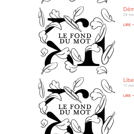
Dém
24 ma
LIRE
Libe
17 ma
LIRE