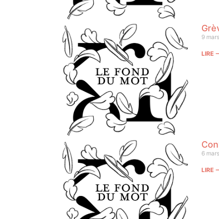
Grè
9 mar
LIRE
Con
6 mar
LIRE