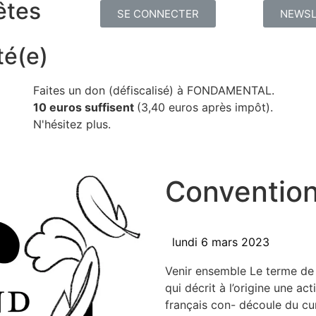
êtes
SE CONNECTER
NEWSL
té(e)
Faites un don (défiscalisé) à FONDAMENTAL.
10 euros suffisent
(3,40 euros après impôt).
N'hésitez plus.
Conventio
lundi 6 mars 2023
Venir ensemble Le terme de «
qui décrit à l’origine une acti
fran­çais con- découle du cum