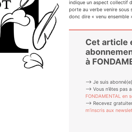
indique un aspect col­lec­tif
porte au verbe venire sous s
donc dire « venu ensemble 
Cet article
abonnemen
à FONDAM
⟶ Je suis abonné(e)
⟶ Vous n’êtes pas 
FONDAMENTAL en sou
⟶ Rece­vez gra­tui­te­
m’ins­cris aux newslet