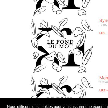
Syn
17 fév
LIRE
Man
9 févr
LIRE
Nous utilisons des cookies pour vous assurer une expérience