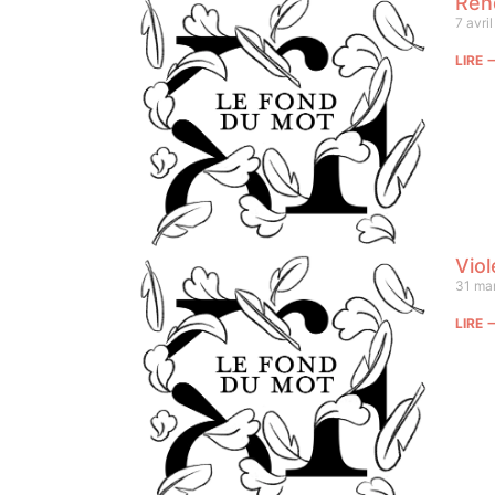
Ren
7 avri
LIRE
Vio
31 ma
LIRE