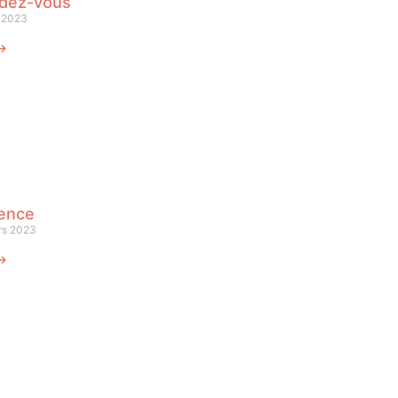
dez-vous
l 2023
 ⟶
lence
rs 2023
 ⟶