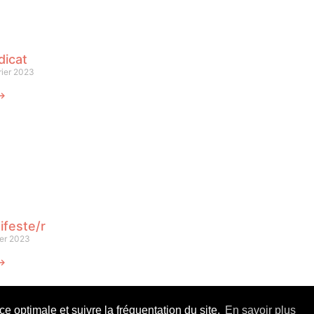
dicat
rier 2023
 ⟶
ifeste/r
ier 2023
 ⟶
 optimale et suivre la fréquentation du site.
En savoir plus