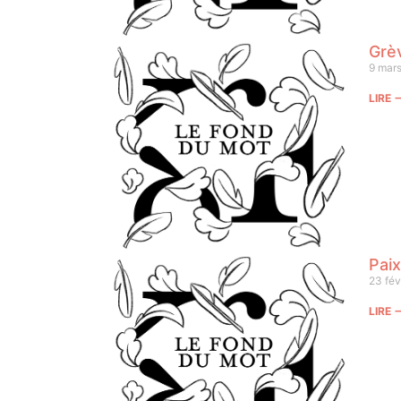
Grè
9 mar
LIRE
Paix
23 fév
LIRE