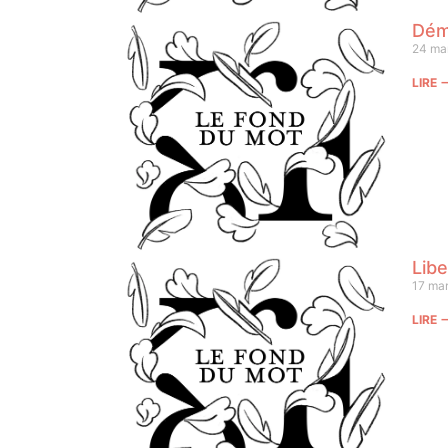
Dém
24 ma
LIRE
Libe
17 ma
LIRE