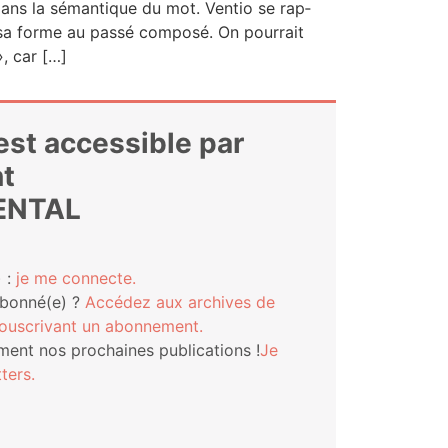
 dans la séman­tique du mot. Ven­tio se rap­
a forme au pas­sé com­po­sé. On pour­rait
», car […]
 est accessible par
t
ENTAL
 :
je me connecte.
abonné(e) ?
Accé­dez aux archives de
s­cri­vant un abonnement.
ment nos pro­chaines publi­ca­tions !
Je
ters.