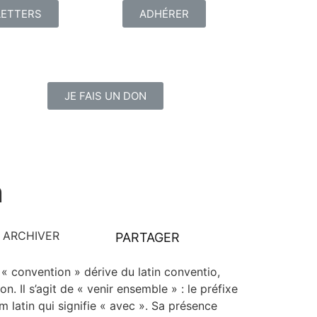
ETTERS
ADHÉRER
JE FAIS UN DON
n
ARCHIVER
PARTAGER
 conven­tion » dérive du latin conven­tio,
on. Il s’agit de « venir ensemble » : le pré­fixe
 latin qui signi­fie « avec ». Sa pré­sence