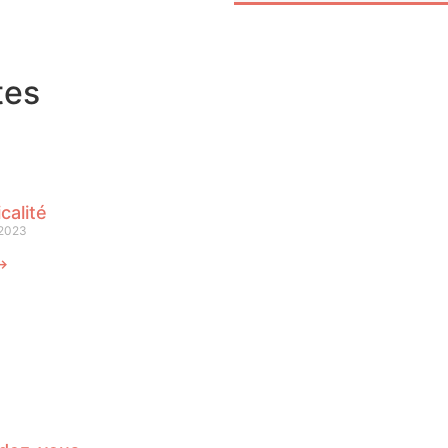
tes
calité
 2023
 ⟶