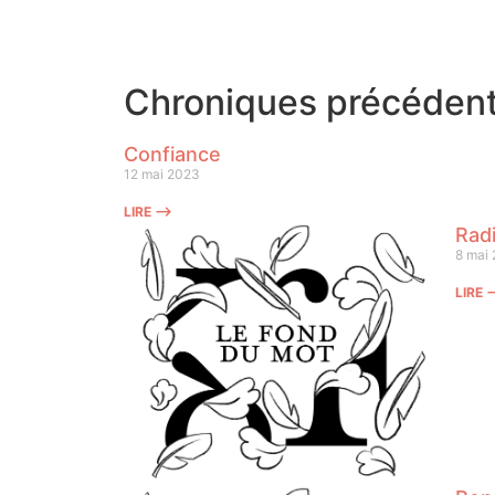
Chroniques précéden
Confiance
12 mai 2023
LIRE ⟶
Radi
8 mai
LIRE