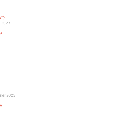
ve
s 2023
 ⟶
rier 2023
 ⟶