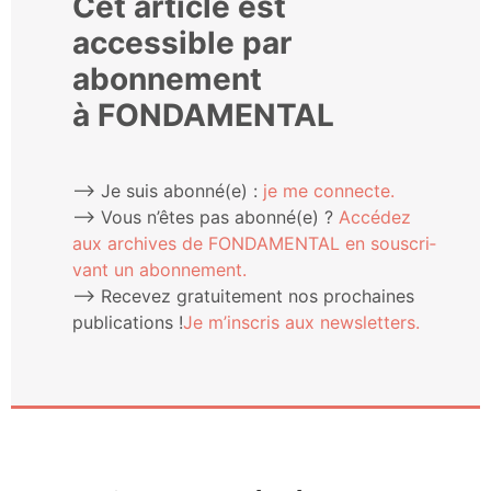
Cet article est
accessible par
abonnement
à FONDAMENTAL
⟶ Je suis abonné(e) :
je me connecte.
⟶ Vous n’êtes pas abonné(e) ?
Accé­dez
aux archives de FONDAMENTAL en sous­cri­
vant un abonnement.
⟶ Rece­vez gra­tui­te­ment nos pro­chaines
publi­ca­tions !
Je m’ins­cris aux newsletters.