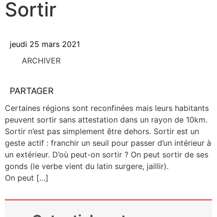
Sortir
jeudi 25 mars 2021
ARCHIVER
PARTAGER
Cer­taines régions sont recon­fi­nées mais leurs habi­tants
peuvent sor­tir sans attes­ta­tion dans un rayon de 10km.
Sor­tir n’est pas sim­ple­ment être dehors. Sor­tir est un
geste actif : fran­chir un seuil pour pas­ser d’un inté­rieur à
un exté­rieur. D’où peut-on sor­tir ? On peut sor­tir de ses
gonds (le verbe vient du latin sur­gere, jaillir).
On peut […]