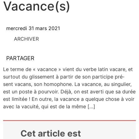
Vacance(s)
mercredi 31 mars 2021
ARCHIVER
PARTAGER
Le terme de « vacance » vient du verbe latin vacare, et
sur­tout du glis­se­ment à par­tir de son par­ti­cipe pré­
sent vacans, son homo­phone. La vacance, au sin­gu­lier,
est un poste à pour­voir. Déjà, on est aver­ti que sa durée
est limi­tée ! En outre, la vacance a quelque chose à voir
avec la vacui­té, qui est de la même […]
Cet article est