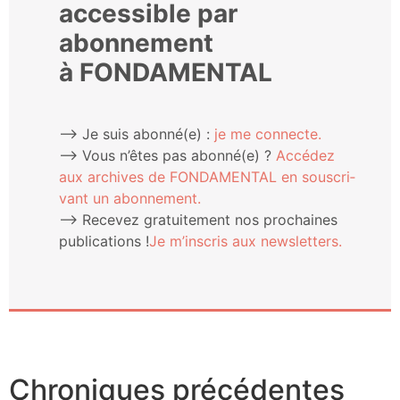
accessible par
abonnement
à FONDAMENTAL
⟶ Je suis abonné(e) :
je me connecte.
⟶ Vous n’êtes pas abonné(e) ?
Accé­dez
aux archives de FONDAMENTAL en sous­cri­
vant un abonnement.
⟶ Rece­vez gra­tui­te­ment nos pro­chaines
publi­ca­tions !
Je m’ins­cris aux newsletters.
Chroniques précédentes