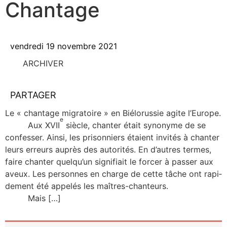
Chantage
vendredi 19 novembre 2021
ARCHIVER
PARTAGER
Le « chan­tage migra­toire » en Bié­lo­rus­sie agite l’Europe.
e
Aux XVII
siècle, chan­ter était syno­nyme de se
confes­ser. Ain­si, les pri­son­niers étaient invi­tés à chan­ter
leurs erreurs auprès des auto­ri­tés. En d’autres termes,
faire chan­ter quelqu’un signi­fiait le for­cer à pas­ser aux
aveux. Les per­sonnes en charge de cette tâche ont rapi­
de­ment été appe­lés les maîtres-chan­teurs.
Mais […]