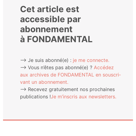
Cet article est
accessible par
abonnement
à FONDAMENTAL
⟶ Je suis abonné(e) :
je me connecte.
⟶ Vous n’êtes pas abonné(e) ?
Accé­dez
aux archives de FONDAMENTAL en sous­cri­
vant un abonnement.
⟶ Rece­vez gra­tui­te­ment nos pro­chaines
publi­ca­tions !
Je m’ins­cris aux newsletters.