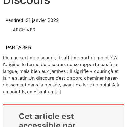
vendredi 21 janvier 2022
ARCHIVER
PARTAGER
Rien ne sert de dis­cou­rir, il suf­fit de par­tir à point ? A
l’origine, le terme de dis­cours ne se rap­porte pas à la
langue, mais bien aux jambes : il signi­fie « cou­rir çà et
là » en latin.Un dis­cours c’est d’abord che­mi­ner hasar­
deu­se­ment dans la pen­sée, avant d’aller d’un point A à
un point B, en visant un […]
Cet article est
accessible par