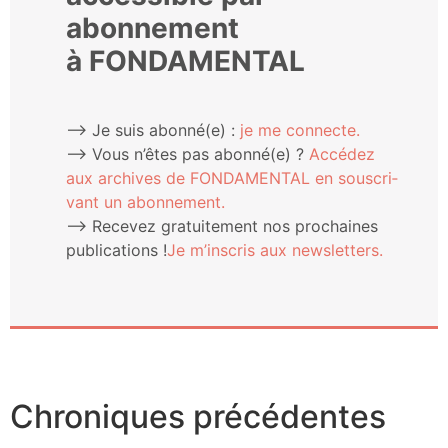
abonnement
à FONDAMENTAL
⟶ Je suis abonné(e) :
je me connecte.
⟶ Vous n’êtes pas abonné(e) ?
Accé­dez
aux archives de FONDAMENTAL en sous­cri­
vant un abonnement.
⟶ Rece­vez gra­tui­te­ment nos pro­chaines
publi­ca­tions !
Je m’ins­cris aux newsletters.
Chroniques précédentes