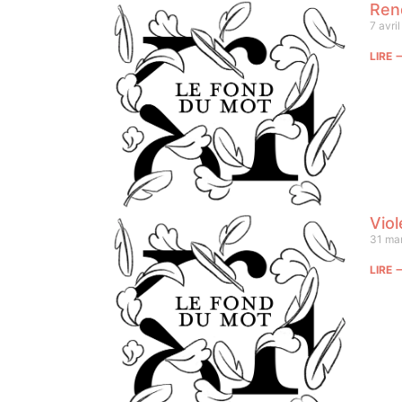
Ren
7 avri
LIRE
Vio
31 ma
LIRE