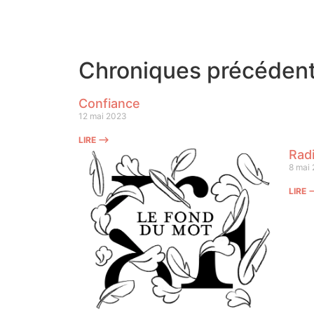
Chroniques précéden
Confiance
12 mai 2023
LIRE ⟶
Radi
8 mai
LIRE