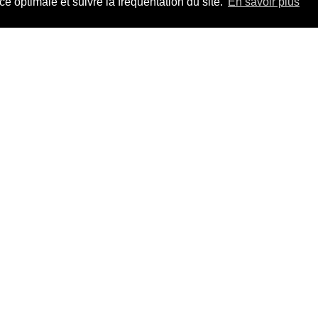
 optimale et suivre la fréquentation du site.
En savoir plus
ifeste/r
ier 2023
 ⟶
rt (2)
ier 2023
 ⟶