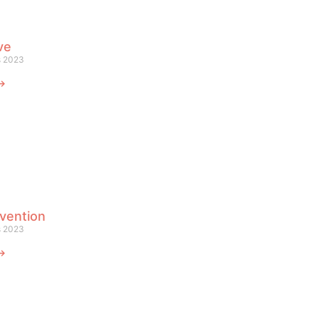
ve
s 2023
 ⟶
vention
s 2023
 ⟶