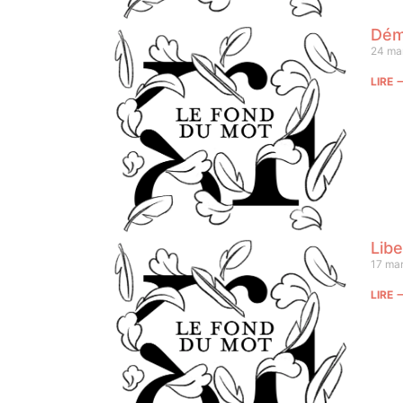
Dém
24 ma
LIRE
Libe
17 ma
LIRE