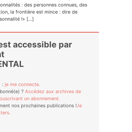
on­na­li­tés : des per­sonnes connues, des
tion, la fron­tière est mince : dire de
rsonnalité !» […]
 est accessible par
t
ENTAL
 :
je me connecte.
abonné(e) ?
Accé­dez aux archives de
s­cri­vant un abonnement.
ment nos pro­chaines publi­ca­tions !
Je
ters.