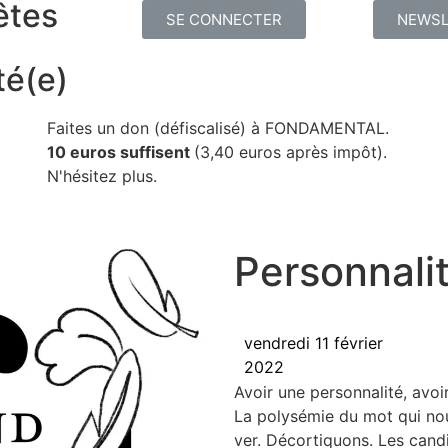
êtes
SE CONNECTER
NEWSL
té(e)
Faites un don (défiscalisé) à FONDAMENTAL.
10 euros suffisent
(3,40 euros après impôt).
N'hésitez plus.
Personnali
vendredi 11 février
2022
Avoir une per­son­na­li­té, avoir
La poly­sé­mie du mot qui no
ver. Décor­ti­quons. Les can­di­