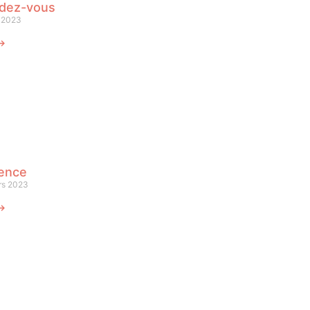
dez-vous
l 2023
 ⟶
lence
rs 2023
 ⟶