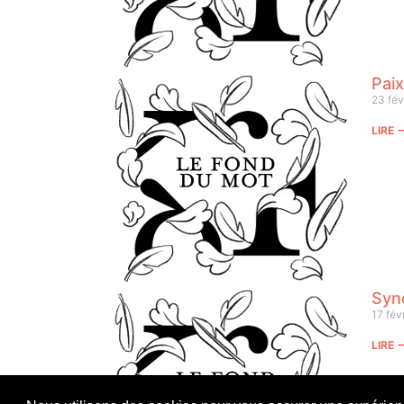
Paix
23 fév
LIRE
Syn
17 fév
LIRE