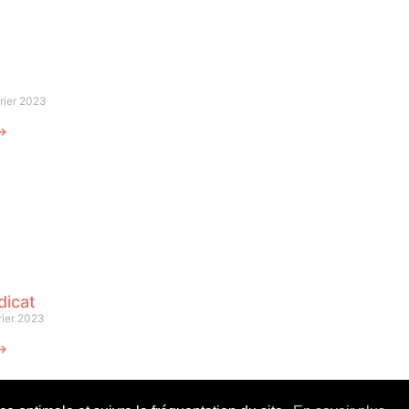
rier 2023
 ⟶
dicat
rier 2023
 ⟶