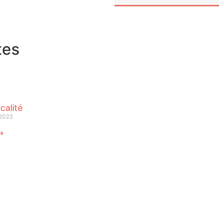
tes
calité
 2023
 ⟶