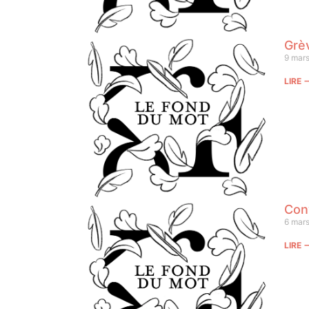
Grè
9 mar
LIRE
Con
6 mar
LIRE