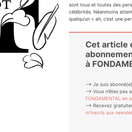
sont tous et toutes des per­s
célé­bri­tés. Néan­moins atten­
quelqu’un « ah, c’est une pe
Cet article
abonnemen
à FONDAM
⟶ Je suis abonné(e)
⟶ Vous n’êtes pas 
FONDAMENTAL en sou
⟶ Rece­vez gra­tui­te­
m’ins­cris aux newslet