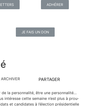
ETTERS
ADHÉRER
JE FAIS UN DON
té
ARCHIVER
PARTAGER
 de la per­son­na­li­té, être une per­son­na­li­té…
us inté­resse cette semaine n’est plus à prou­
dats et can­di­dates à l’élection pré­si­den­tielle