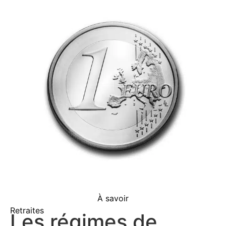
À savoir
Retraites
Les régimes de