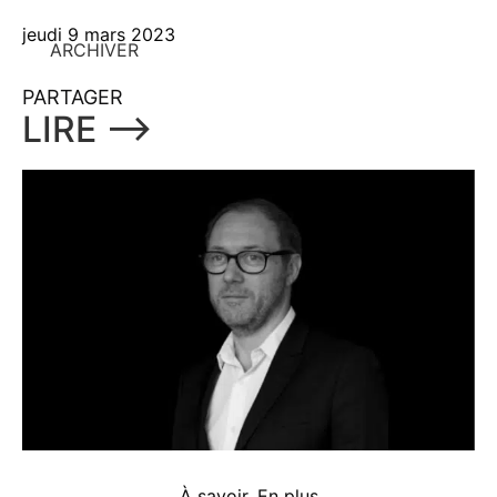
jeudi 9 mars 2023
ARCHIVER
PARTAGER
LIRE ⟶
À savoir
,
En plus