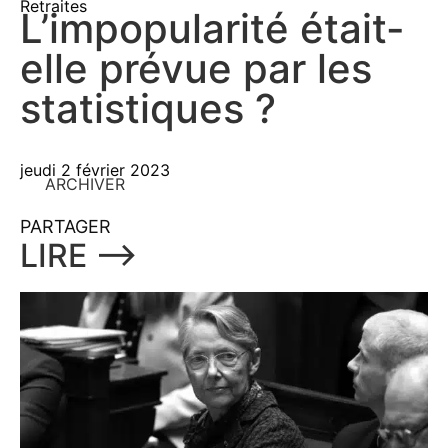
Retraites
L’impopularité était-
elle prévue par les
statistiques ?
jeudi 2 février 2023
ARCHIVER
PARTAGER
LIRE ⟶